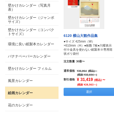
壁かけカレンダー（写真月
表）
壁かけカレンダー（ジャンボ
サイズ）
壁かけカレンダー（コンパク
トサイズ）
6120 横山大観作品集
●サイズ 425mm（W）
環境に良い紙製本カレンダー
×610mm（H）●枚数 7枚●六曜表示
付※金具を使わない紙製本※専用筒
状ポリ袋付
バナナペーパーカレンダー
注文数量
30冊〜
壁かけカレンダー フィルム
通常価格
¥36,964
(税込)
～
(税抜 ¥33,604～)
¥
31,419
～
割引価格
(税込)
風景カレンダー
(税抜 ¥28,563～)
選択
絵画カレンダー
花のカレンダー