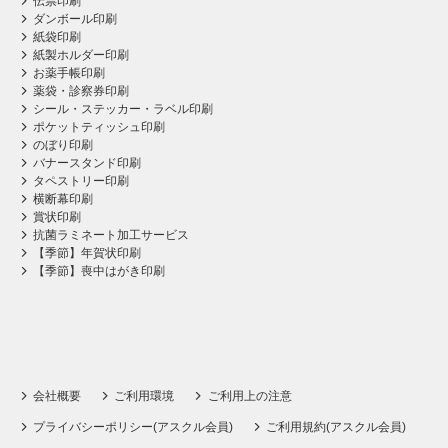
伝票印刷
ダンボール印刷
紙袋印刷
紙製ホルダー印刷
お薬手帳印刷
薬袋・診察券印刷
シール・ステッカー・ラベル印刷
ポケットティッシュ印刷
のぼり印刷
バナースタンド印刷
タペストリー印刷
横断幕印刷
賞状印刷
抗菌ラミネート加工サービス
【季節】年賀状印刷
【季節】喪中はがき印刷
会社概要
ご利用環境
ご利用上の注意
プライバシーポリシー(アスクル会員)
ご利用規約(アスクル会員)