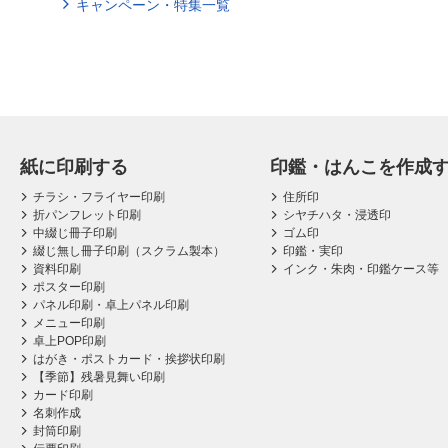
キャンペーン・特集一覧
紙に印刷する
印鑑・はんこを作成
チラシ・フライヤー印刷
住所印
折パンフレット印刷
シヤチハタ・浸透印
中綴じ冊子印刷
ゴム印
綴じ無し冊子印刷（スクラム製本）
印鑑・実印
資料印刷
インク・朱肉・印鑑ケース等
ポスター印刷
パネル印刷・卓上パネル印刷
メニュー印刷
卓上POP印刷
はがき・ポストカード・挨拶状印刷
【季節】残暑見舞い印刷
カード印刷
名刺作成
封筒印刷