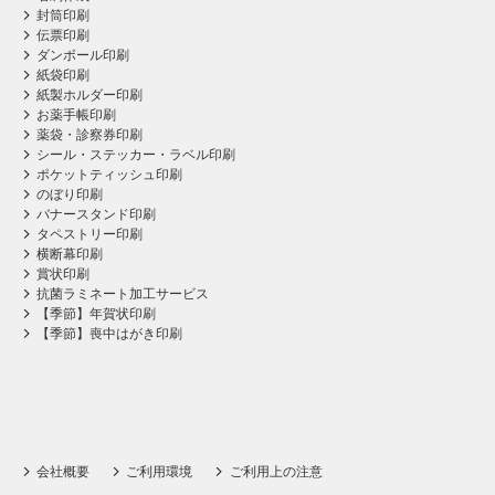
封筒印刷
伝票印刷
ダンボール印刷
紙袋印刷
紙製ホルダー印刷
お薬手帳印刷
薬袋・診察券印刷
シール・ステッカー・ラベル印刷
ポケットティッシュ印刷
のぼり印刷
バナースタンド印刷
タペストリー印刷
横断幕印刷
賞状印刷
抗菌ラミネート加工サービス
【季節】年賀状印刷
【季節】喪中はがき印刷
会社概要
ご利用環境
ご利用上の注意