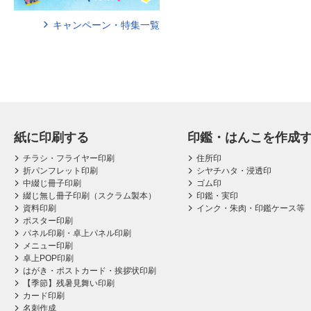
キャンペーン・特集一覧
紙に印刷する
印鑑・はんこを作成
チラシ・フライヤー印刷
住所印
折パンフレット印刷
シヤチハタ・浸透印
中綴じ冊子印刷
ゴム印
綴じ無し冊子印刷（スクラム製本）
印鑑・実印
資料印刷
インク・朱肉・印鑑ケース等
ポスター印刷
パネル印刷・卓上パネル印刷
メニュー印刷
卓上POP印刷
はがき・ポストカード・挨拶状印刷
【季節】残暑見舞い印刷
カード印刷
名刺作成