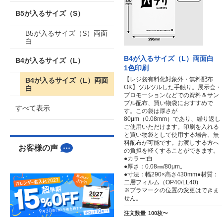
B5が入るサイズ（S）
B5が入るサイズ（S）両面
白
B4が入るサイズ（L）両面白
B4が入るサイズ（L）
1色印刷
【レジ袋有料化対象外・無料配布
B4が入るサイズ（L）両面
OK】ツルツルした手触り。展示会・
白
プロモーションなどでの資料＆サン
プル配布、買い物袋におすすめで
すべて表示
す。この袋は厚さが
80μm（0.08mm）であり、繰り返し
ご使用いただけます。印刷を入れる
と買い物袋として使用する場合、無
料配布が可能です。お渡しする方へ
お客様の声
の負担を軽くすることができます。
●カラー:白
●厚さ：0.08㎜/80μm。
●寸法：幅290×高さ430mm●材質：
二層フィルム（OP40/LL40)
※プラマークの位置の変更はできま
せん。
注文数量
100枚〜