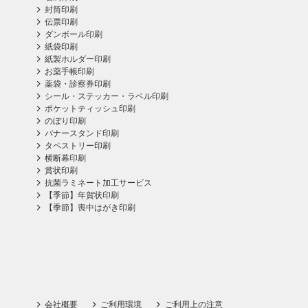
封筒印刷
伝票印刷
ダンボール印刷
紙袋印刷
紙製ホルダー印刷
お薬手帳印刷
薬袋・診察券印刷
シール・ステッカー・ラベル印刷
ポケットティッシュ印刷
のぼり印刷
バナースタンド印刷
タペストリー印刷
横断幕印刷
賞状印刷
抗菌ラミネート加工サービス
【季節】年賀状印刷
【季節】喪中はがき印刷
会社概要
ご利用環境
ご利用上の注意