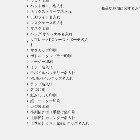
ウェア印刷
ペットボトル名入れ
商品や納期に関するお
ネックストラップ名入れ
LEDライト名入れ
マスクケース名入れ
マスク印刷
バッグ オリジナル名入れ
タブレットPCケース・ポーチ名入
れ
マグカップ印刷
ボトル・タンブラー印刷
クージー印刷
ミラー名入れ
モバイルバッテリー名入れ
PCモバイルグッズ名入れ
ラップ名入れ
箸袋印刷
紙おしぼり印刷
紙コースター印刷
レジ袋印刷
小判抜きポリ手提げ袋印刷
【季節】カレンダー名入れ
【季節】うちわ&冷却グッズ名入れ