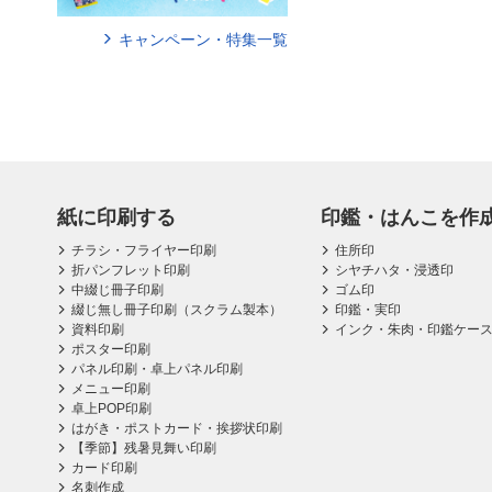
キャンペーン・特集一覧
紙に印刷する
印鑑・はんこを作
チラシ・フライヤー印刷
住所印
折パンフレット印刷
シヤチハタ・浸透印
中綴じ冊子印刷
ゴム印
綴じ無し冊子印刷（スクラム製本）
印鑑・実印
資料印刷
インク・朱肉・印鑑ケー
ポスター印刷
パネル印刷・卓上パネル印刷
メニュー印刷
卓上POP印刷
はがき・ポストカード・挨拶状印刷
【季節】残暑見舞い印刷
カード印刷
名刺作成