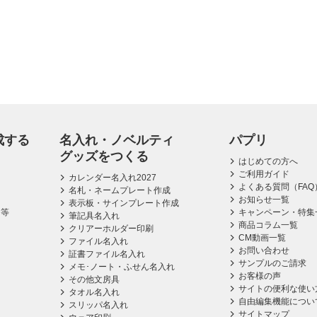
成する
名入れ・ノベルティ
パプリ
グッズをつくる
はじめての方へ
ご利用ガイド
カレンダー名入れ2027
よくある質問（FAQ
名札・ネームプレート作成
お知らせ一覧
表示板・サインプレート作成
ス等
キャンペーン・特集
筆記具名入れ
商品コラム一覧
クリアーホルダー印刷
CM動画一覧
ファイル名入れ
お問い合わせ
証書ファイル名入れ
サンプルのご請求
メモ･ノート・ふせん名入れ
お客様の声
その他文房具
サイトの便利な使い
タオル名入れ
自由編集機能につい
スリッパ名入れ
サイトマップ