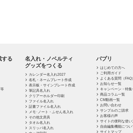
成する
名入れ・ノベルティ
パプリ
グッズをつくる
はじめての方へ
ご利用ガイド
カレンダー名入れ2027
よくある質問（FAQ
名札・ネームプレート作成
お知らせ一覧
表示板・サインプレート作成
ス等
キャンペーン・特集
筆記具名入れ
商品コラム一覧
クリアーホルダー印刷
CM動画一覧
ファイル名入れ
お問い合わせ
証書ファイル名入れ
サンプルのご請求
メモ･ノート・ふせん名入れ
お客様の声
その他文房具
サイトの便利な使い
タオル名入れ
自由編集機能につい
スリッパ名入れ
サイトマップ