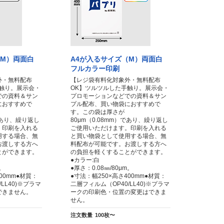
（M）両面白
A4が入るサイズ（M）両面白
フルカラー印刷
外・無料配布
【レジ袋有料化対象外・無料配布
触り。展示会・
OK】ツルツルした手触り。展示会・
での資料＆サン
プロモーションなどでの資料＆サン
におすすめで
プル配布、買い物袋におすすめで
す。この袋は厚さが
）であり、繰り返し
80μm（0.08mm）であり、繰り返し
。印刷を入れる
ご使用いただけます。印刷を入れる
用する場合、無
と買い物袋として使用する場合、無
お渡しする方へ
料配布が可能です。お渡しする方へ
とができます。
の負担を軽くすることができます。
●カラー:白
m。
●厚さ：0.08㎜/80μm。
00mm●材質：
●寸法：幅250×高さ400mm●材質：
LL40)※プラマ
二層フィルム（OP40/LL40)※プラマ
できません。
ークの印刷色・位置の変更はできま
せん。
注文数量
100枚〜