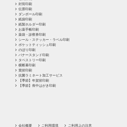
封筒印刷
伝票印刷
ダンボール印刷
紙袋印刷
紙製ホルダー印刷
お薬手帳印刷
薬袋・診察券印刷
シール・ステッカー・ラベル印刷
ポケットティッシュ印刷
のぼり印刷
バナースタンド印刷
タペストリー印刷
横断幕印刷
賞状印刷
抗菌ラミネート加工サービス
【季節】年賀状印刷
【季節】喪中はがき印刷
会社概要
ご利用環境
ご利用上の注意