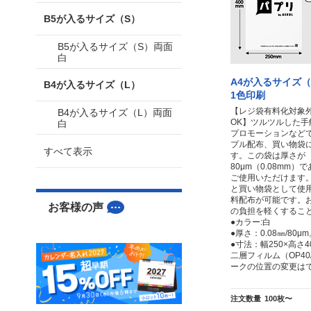
B5が入るサイズ（S）
B5が入るサイズ（S）両面
白
A4が入るサイズ
B4が入るサイズ（L）
1色印刷
【レジ袋有料化対象
B4が入るサイズ（L）両面
OK】ツルツルした手
白
プロモーションなど
プル配布、買い物袋
すべて表示
す。この袋は厚さが
80μm（0.08mm
ご使用いただけます
と買い物袋として使
料配布が可能です。
お客様の声
の負担を軽くするこ
●カラー:白
●厚さ：0.08㎜/80μ
●寸法：幅250×高さ4
二層フィルム（OP40/
ークの位置の変更は
注文数量
100枚〜