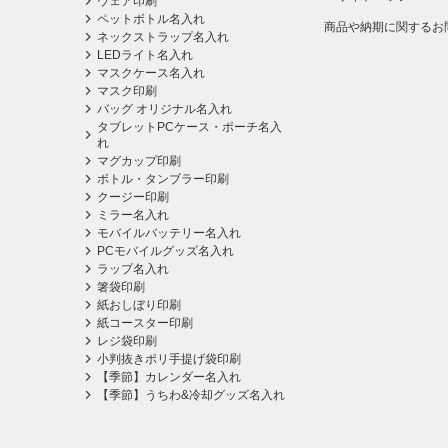
ウェア印刷
ペットボトル名入れ
商品や納期に関するお
ネックストラップ名入れ
LEDライト名入れ
マスクケース名入れ
マスク印刷
バッグ オリジナル名入れ
タブレットPCケース・ポーチ名入
れ
マグカップ印刷
ボトル・タンブラー印刷
クージー印刷
ミラー名入れ
モバイルバッテリー名入れ
PCモバイルグッズ名入れ
ラップ名入れ
箸袋印刷
紙おしぼり印刷
紙コースター印刷
レジ袋印刷
小判抜きポリ手提げ袋印刷
【季節】カレンダー名入れ
【季節】うちわ&冷却グッズ名入れ