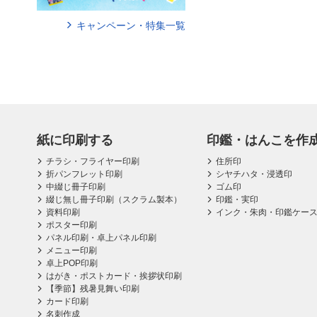
キャンペーン・特集一覧
紙に印刷する
印鑑・はんこを作
チラシ・フライヤー印刷
住所印
折パンフレット印刷
シヤチハタ・浸透印
中綴じ冊子印刷
ゴム印
綴じ無し冊子印刷（スクラム製本）
印鑑・実印
資料印刷
インク・朱肉・印鑑ケー
ポスター印刷
パネル印刷・卓上パネル印刷
メニュー印刷
卓上POP印刷
はがき・ポストカード・挨拶状印刷
【季節】残暑見舞い印刷
カード印刷
名刺作成