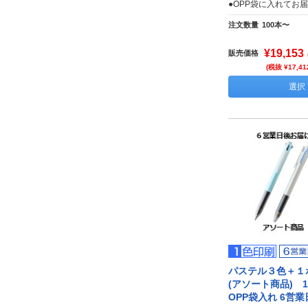
●OPP袋に入れてお
注文数量
100本〜
¥19,153
販売価格
(税抜 ¥17,41
選択
パステル３色＋１
(アソート商品)
OPP袋入れ 6営