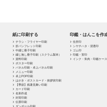
紙に印刷する
印鑑・はんこを作
チラシ・フライヤー印刷
住所印
折パンフレット印刷
シヤチハタ・浸透印
中綴じ冊子印刷
ゴム印
綴じ無し冊子印刷（スクラム製本）
印鑑・実印
資料印刷
インク・朱肉・印鑑ケー
ポスター印刷
パネル印刷・卓上パネル印刷
メニュー印刷
卓上POP印刷
はがき・ポストカード・挨拶状印刷
【季節】残暑見舞い印刷
カード印刷
名刺作成
封筒印刷
伝票印刷
ダンボール印刷