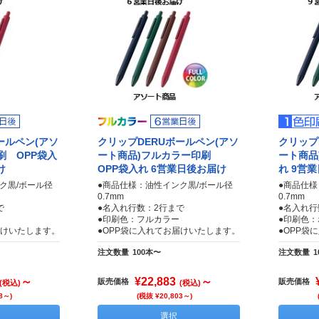
ールペン(アソ
クリップDERUボールペン(アソ
クリップ
刷 OPP袋入
ート商品)フルカラー印刷
ート商品
け
OPP袋入れ 6営業日後お届け
れ 9営
ク黒/ボール径
●商品仕様：油性インク黒/ボール径
●商品仕様
0.7mm
0.7mm
で
●名入れ行数：2行まで
●名入れ行
●印刷色：フルカラー
●印刷色：
届けいたします。
●OPP袋に入れてお届けいたします。
●OPP袋
注文数量
100本〜
注文数量
1
～
¥22,883
～
販売価格
販売価格
(税込)
(税込)
8～)
(税抜 ¥20,803～)
選択