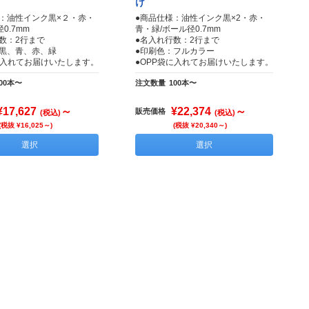
け
：油性インク黒×２・赤・
●商品仕様：油性インク黒×2・赤・
0.7mm
青・緑/ボール径0.7mm
数：2行まで
●名入れ行数：2行まで
：黒、青、赤、緑
●印刷色：フルカラー
に入れてお届けいたします。
●OPP袋に入れてお届けいたします。
00本〜
注文数量
100本〜
¥17,627
～
¥22,374
～
販売価格
(税込)
(税込)
(税抜 ¥16,025～)
(税抜 ¥20,340～)
選択
選択