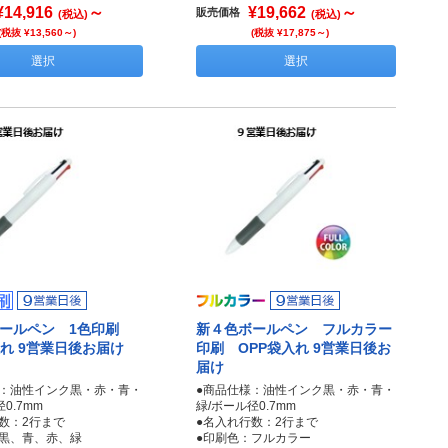
¥14,916
～
¥19,662
～
販売価格
(税込)
(税込)
(税抜 ¥13,560～)
(税抜 ¥17,875～)
選択
選択
ボールペン 1色印刷
新４色ボールペン フルカラー
入れ 9営業日後お届け
印刷 OPP袋入れ 9営業日後お
届け
様：油性インク黒・赤・青・
●商品仕様：油性インク黒・赤・青・
0.7mm
緑/ボール径0.7mm
数：2行まで
●名入れ行数：2行まで
：黒、青、赤、緑
●印刷色：フルカラー