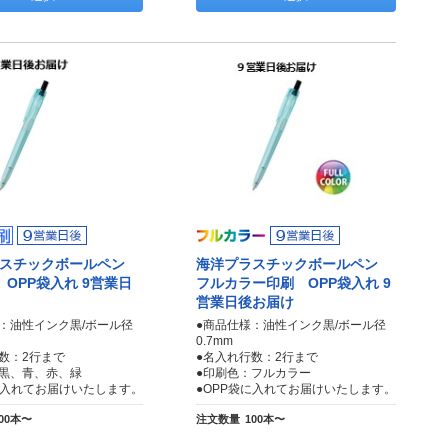
ラスチックボールペン
海洋プラスチックボールペン
 OPP袋入れ 9営業日
フルカラー印刷 OPP袋入れ 9
営業日後お届け
：油性インク黒/ボール径
●商品仕様：油性インク黒/ボール径
0.7mm
数：2行まで
●名入れ行数：2行まで
：黒、青、赤、緑
●印刷色：フルカラー
に入れてお届けいたします。
●OPP袋に入れてお届けいたします。
00本〜
注文数量
100本〜