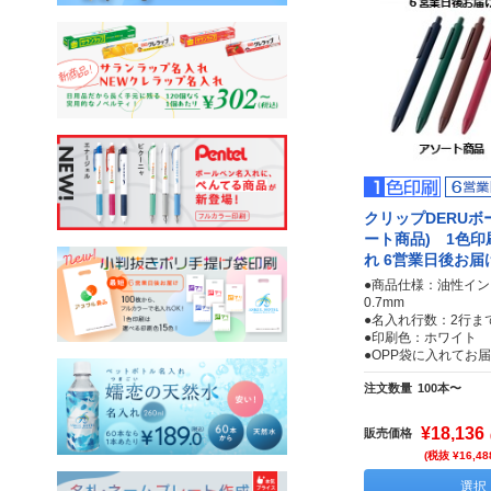
クリップDERUボ
ート商品) 1色印
れ 6営業日後お届
●商品仕様：油性イン
0.7mm
●名入れ行数：2行ま
●印刷色：ホワイト
●OPP袋に入れてお
注文数量
100本〜
¥18,136
販売価格
(税抜 ¥16,48
選択