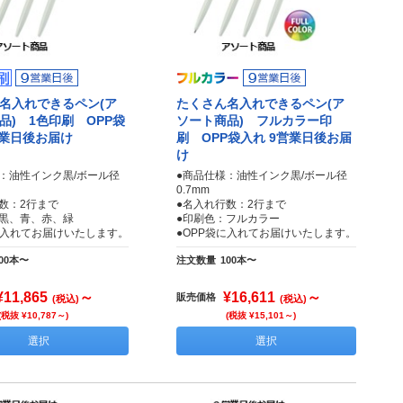
名入れできるペン(ア
たくさん名入れできるペン(ア
品) 1色印刷 OPP袋
ソート商品) フルカラー印
営業日後お届け
刷 OPP袋入れ 9営業日後お届
け
：油性インク黒/ボール径
●商品仕様：油性インク黒/ボール径
0.7mm
数：2行まで
●名入れ行数：2行まで
：黒、青、赤、緑
●印刷色：フルカラー
に入れてお届けいたします。
●OPP袋に入れてお届けいたします。
00本〜
注文数量
100本〜
¥11,865
～
¥16,611
～
販売価格
(税込)
(税込)
(税抜 ¥10,787～)
(税抜 ¥15,101～)
選択
選択