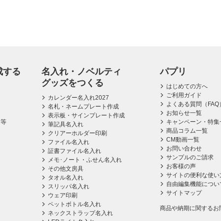
成する
名入れ・ノベルティ
パプリ
グッズをつくる
はじめての方へ
ご利用ガイド
カレンダー名入れ2027
よくある質問（FAQ
名札・ネームプレート作成
お知らせ一覧
表示板・サインプレート作成
ス等
キャンペーン・特集
筆記具名入れ
商品コラム一覧
クリアーホルダー印刷
CM動画一覧
ファイル名入れ
お問い合わせ
証書ファイル名入れ
サンプルのご請求
メモ･ノート・ふせん名入れ
お客様の声
その他文房具
サイトの便利な使い
タオル名入れ
自由編集機能につい
スリッパ名入れ
サイトマップ
ウェア印刷
ペットボトル名入れ
商品や納期に関するお
ネックストラップ名入れ