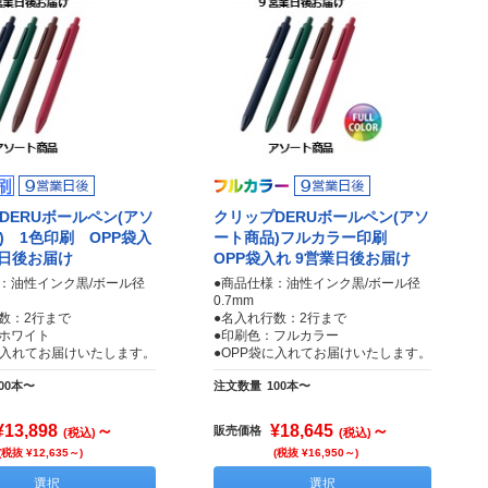
DERUボールペン(アソ
クリップDERUボールペン(アソ
) 1色印刷 OPP袋入
ート商品)フルカラー印刷
業日後お届け
OPP袋入れ 9営業日後お届け
：油性インク黒/ボール径
●商品仕様：油性インク黒/ボール径
0.7mm
数：2行まで
●名入れ行数：2行まで
ホワイト
●印刷色：フルカラー
に入れてお届けいたします。
●OPP袋に入れてお届けいたします。
00本〜
注文数量
100本〜
¥13,898
～
¥18,645
～
販売価格
(税込)
(税込)
(税抜 ¥12,635～)
(税抜 ¥16,950～)
選択
選択