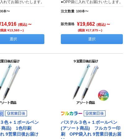
に入れてお届けいたします。
●OPP袋に入れてお届けいたします。
00本〜
注文数量
100本〜
¥14,916
～
¥19,662
～
販売価格
(税込)
(税込)
(税抜 ¥13,560～)
(税抜 ¥17,875～)
選択
選択
３色＋１ボールペン
パステル３色＋１ボールペン
ト商品) 1色印刷
(アソート商品) フルカラー印
入れ 9営業日後お届け
刷 OPP袋入れ 9営業日後お届