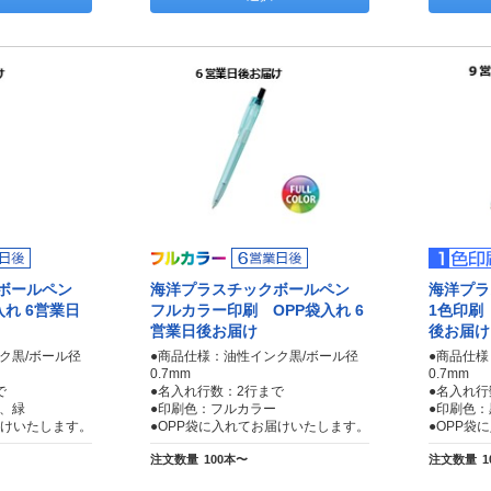
クボールペン
海洋プラスチックボールペン
海洋プ
入れ 6営業日
フルカラー印刷 OPP袋入れ 6
1色印刷
営業日後お届け
後お届け
ク黒/ボール径
●商品仕様：油性インク黒/ボール径
●商品仕様
0.7mm
0.7mm
で
●名入れ行数：2行まで
●名入れ行
、緑
●印刷色：フルカラー
●印刷色
届けいたします。
●OPP袋に入れてお届けいたします。
●OPP袋
注文数量
100本〜
注文数量
1