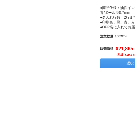
●商品仕様：油性イン
青/ボール径0.7mm
●名入れ行数：2行ま
●印刷色：黒、青、赤
●OPP袋に入れてお
注文数量
100本〜
¥21,865
販売価格
(税抜 ¥19,87
選択