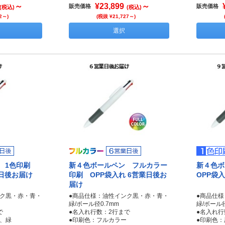
～
¥23,899
～
販売価格
販売価格
(税込)
(税込)
2～)
(税抜 ¥21,727～)
選択
ン 1色印刷
新４色ボールペン フルカラー
新４色
業日後お届け
印刷 OPP袋入れ 6営業日後お
OPP袋
届け
ンク黒・赤・青・
●商品仕様：油性インク黒・赤・青・
●商品仕
緑/ボール径0.7mm
緑/ボール径
で
●名入れ行数：2行まで
●名入れ行
、緑
●印刷色：フルカラー
●印刷色