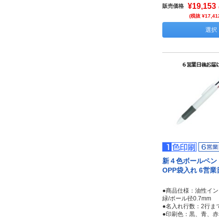
¥19,153
販売価格
(税抜 ¥17,41
選択
新４色ボールペ
OPP袋入れ 6営
●商品仕様：油性イ
緑/ボール径0.7mm
●名入れ行数：2行ま
●印刷色：黒、青、赤