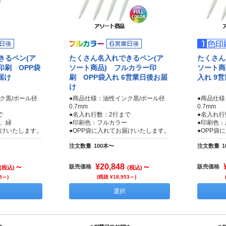
きるペン(ア
たくさん名入れできるペン(ア
たくさん
印刷 OPP袋
ソート商品) フルカラー印
ソート商
届け
刷 OPP袋入れ 6営業日後お届
入れ 9
け
ク黒/ボール径
●商品仕様：油性インク黒/ボール径
●商品仕様
0.7mm
0.7mm
で
●名入れ行数：2行まで
●名入れ行
、緑
●印刷色：フルカラー
●印刷色
届けいたします。
●OPP袋に入れてお届けいたします。
●OPP袋
注文数量
100本〜
注文数量
1
～
¥20,848
～
販売価格
販売価格
(税込)
(税込)
8～)
(税抜 ¥18,953～)
選択