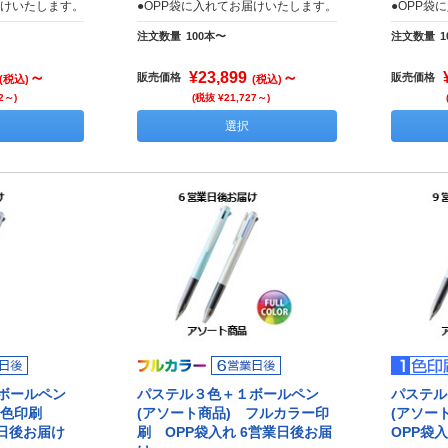
届けいたします。
●OPP袋に入れてお届けいたします。
●OPP袋
注文数量
100本〜
注文数量
1
～
¥23,899
～
販売価格
販売価格
(税込)
(税込)
2～)
(税抜 ¥21,727～)
選択
ボールペン
パステル３色＋１ボールペン
パステル
 1色印刷
(アソート商品) フルカラー印
(アソー
業日後お届け
刷 OPP袋入れ 6営業日後お届
OPP袋