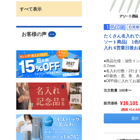
すべて表示
お客様の声
たくさん名入れで
ソート商品) 1色
入れ 6営業日後お
●商品仕様：油性イン
0.7mm
●名入れ行数：2行ま
●印刷色：黒、青、赤
●OPP袋に入れてお
注文数量
100本〜
¥16,101
販売価格
(税抜 ¥14,63
選択