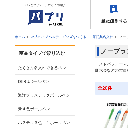
パッとプリント、すぐにお届け
ホーム
名入れ・ノベルティグッズをつくる
筆記具名入れ
ノー
ノーブラ
商品タイプで絞り込む
コストパフォーマ
たくさん名入れできるペン
展示会などの大量
DERUボールペン
全20件
海洋プラスチックボールペン
新４色ボールペン
パステル３色＋１ボールペン