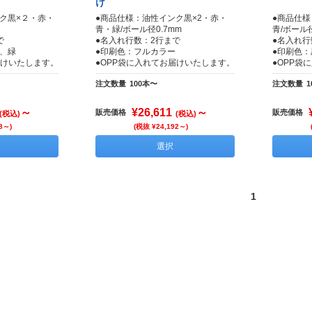
け
ク黒×２・赤・
●商品仕様：油性インク黒×2・赤・
●商品仕様
青・緑/ボール径0.7mm
青/ボール径
で
●名入れ行数：2行まで
●名入れ行
、緑
●印刷色：フルカラー
●印刷色
届けいたします。
●OPP袋に入れてお届けいたします。
●OPP袋
注文数量
100本〜
注文数量
1
～
¥26,611
～
販売価格
販売価格
(税込)
(税込)
8～)
(税抜 ¥24,192～)
選択
1