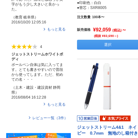
●印刷色：白白
字がもう少し大きいと良かっ
●替芯：SXR8005
た。
注文数量
100本〜
（
教育
岐阜県
）
2016/10/20 12:05:16
¥92,059
～
もっと見る
販売価格
(税込)
(税抜 ¥83,690～)
選択
4
ジェットストリームホワイトボ
ディ
ボールペン自体は気に入ってま
す。とても書きやすいので普段
から使ってします。ただ、初め
ての名・・・
（
土木・建設・建設資材
静岡
県
）
2016/08/04 16:12:28
もっと見る
レビュー一覧（
3
件）
ジェットストリーム4&1 ネイ
ビー 0.7mm 無地のし箱付き