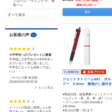
プロパス・ウィンドウ 蛍
(税込)
光ペン
(税抜 ¥52,500～)
選択
すべて表示
お客様の声
5
小中学生へのプレゼントに最適
中学校に入学予定の小学6年生へ
のプレゼント用に買いました。
中学生になっても頑張ってほし
いコ・・・
（
サービス業
埼玉県
）
ジェットストリーム4&1 ボル
2026/04/03 09:05:30
ドー 0.5mm 無地のし箱付き
もっと見る
●商品仕様：超低摩擦ジェットスト
ームインク（黒、赤、青、緑）+シ
4
ープペン/ボール径0.5mm/長さ
148.8mm
イベントの景品に使用したら好
●名入れ行数：2行まで
評であった。無理とは思うが文