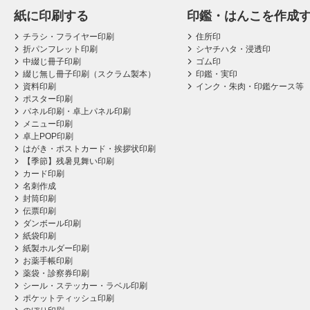
紙に印刷する
印鑑・はんこを作成
チラシ・フライヤー印刷
住所印
折パンフレット印刷
シヤチハタ・浸透印
中綴じ冊子印刷
ゴム印
綴じ無し冊子印刷（スクラム製本）
印鑑・実印
資料印刷
インク・朱肉・印鑑ケース等
ポスター印刷
パネル印刷・卓上パネル印刷
メニュー印刷
卓上POP印刷
はがき・ポストカード・挨拶状印刷
【季節】残暑見舞い印刷
カード印刷
名刺作成
封筒印刷
伝票印刷
ダンボール印刷
紙袋印刷
紙製ホルダー印刷
お薬手帳印刷
薬袋・診察券印刷
シール・ステッカー・ラベル印刷
ポケットティッシュ印刷