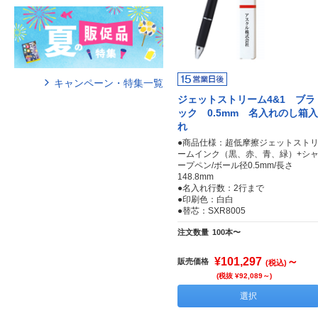
キャンペーン・特集一覧
ジェットストリーム4&1 ブラ
ック 0.5mm 名入れのし箱入
れ
●商品仕様：超低摩擦ジェットスト
ームインク（黒、赤、青、緑）+シ
ープペン/ボール径0.5mm/長さ
148.8mm
●名入れ行数：2行まで
●印刷色：白白
●替芯：SXR8005
注文数量
100本〜
¥101,297
～
販売価格
(税込)
(税抜 ¥92,089～)
選択