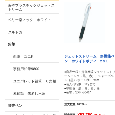
海洋プラスチックジェットス
トリーム
ベリー楽ノック ホワイト
クルトガ
鉛筆
ジェットストリーム 多機能ペ
鉛筆 ユニK
ン ホワイトボディ 2＆1
事務用鉛筆9800
●商品仕様：超低摩擦ジェットスト
ームインク（黒、赤）、シャープペ
ン（黒）/ボール径0.7mm
ユニパレット鉛筆 ６角軸
●名入れ行数：2行まで
●印刷色：黒、赤、青、緑
●替芯：SXR-80-07
赤鉛筆 朱通し六角
注文数量
100本〜
蛍光ペン
¥57,750
～
販売価格