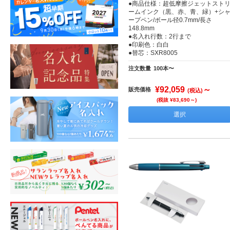
●商品仕様：超低摩擦ジェットスト
ームインク（黒、赤、青、緑）+シ
ープペン/ボール径0.7mm/長さ
148.8mm
●名入れ行数：2行まで
●印刷色：白白
●替芯：SXR8005
注文数量
100本〜
¥92,059
～
販売価格
(税込)
(税抜 ¥83,690～)
選択