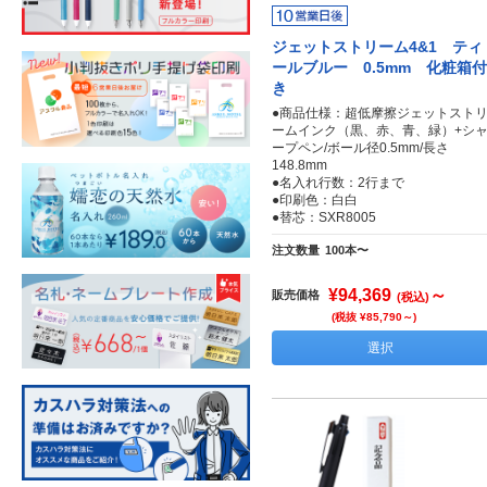
ジェットストリーム4&1 ティ
ールブルー 0.5mm 化粧箱付
き
●商品仕様：超低摩擦ジェットスト
ームインク（黒、赤、青、緑）+シ
ープペン/ボール径0.5mm/長さ
148.8mm
●名入れ行数：2行まで
●印刷色：白白
●替芯：SXR8005
注文数量
100本〜
¥94,369
～
販売価格
(税込)
(税抜 ¥85,790～)
選択