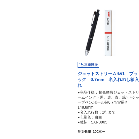
ジェットストリーム4&1 ブラ
ック 0.7mm 名入れのし箱入
れ
●商品仕様：超低摩擦ジェットスト
ームインク（黒、赤、青、緑）+シ
ープペン/ボール径0.7mm/長さ
148.8mm
●名入れ行数：2行まで
●印刷色：白白
●替芯：SXR8005
注文数量
100本〜