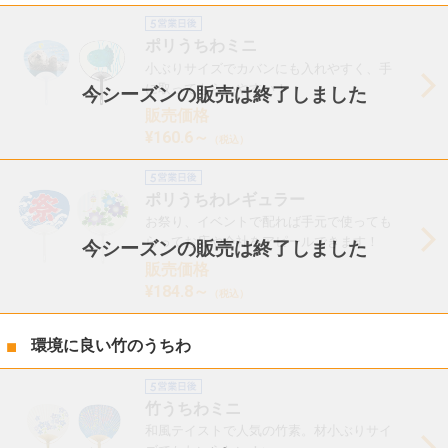
ポリうちわミニ
小ぶりサイズでカバンにも入れやすく、手
に取ってもらいやすい！
今シーズンの販売は終了しました
販売価格
¥160.6～
（税込）
ポリうちわレギュラー
お祭り、イベントで配れば手元で使っても
らってお店や会社をアピールできます！
今シーズンの販売は終了しました
販売価格
¥184.8～
（税込）
環境に良い竹のうちわ
竹うちわミニ
和風テイストで人気の竹素。材小ぶりサイ