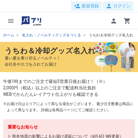
person_add
person
新規登録
ログイン
menu
person
shopping_cart
ホーム
名入れ・ノベルティグッズをつくる
うちわ＆冷却グッズ名入れ
うちわ＆冷却グッズ名入れ
暑い夏を乗り切るノベルティ！
会社名やロゴを入れてお届け
午後1時までのご注文で最短5営業日後お届け！（※）
2,000円（税込）以上のご注文で配送料当社負担
WEBでかんたんレイアウト仕上がりも確認できる
お届け日はエリアによって異なる場合がございます。 最少注文数量は商品に
よって異なります。 詳細は各商品ページにてご確認ください。
重要なお知らせ
熊本地震の影響によるお届け遅延について（8月4日 9時更新）