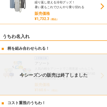
繰り返し使える冷却グッズ！
暑い夏もこれでひんやり乗り切れる
販売価格
¥1,732.3
（税込）
うちわ名入れ
柄を組み合わせられる！
アソート
人気の柄をアソートでご用意迷ったらこち
らがおススメ！テーマに合わせて5種類の絵
今シーズンの販売は終了しました
柄を組み合わせています。
販売価格
¥160.6～
（税込）
コスト重視のうちわ！