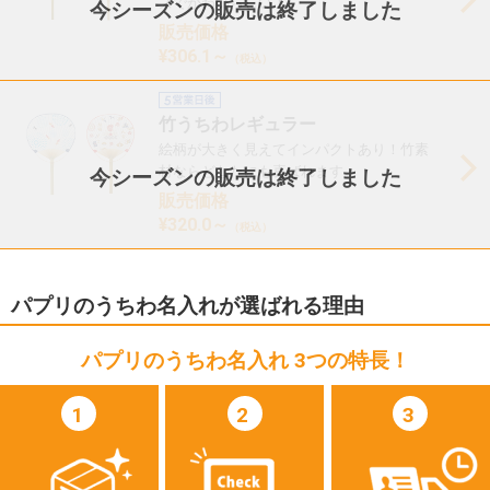
ズでかわいらしい！
今シーズンの販売は終了しました
販売価格
¥306.1～
（税込）
竹うちわレギュラー
絵柄が大きく見えてインパクトあり！竹素
材ならどなたにも喜ばれます。
今シーズンの販売は終了しました
販売価格
¥320.0～
（税込）
パプリのうちわ名入れが選ばれる理由
パプリのうちわ名入れ 3つの特長！
1
2
3