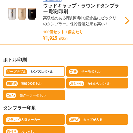
ウッドキャップ・ラウンドタンブラ
ー 彫刻印刷
高級感のある彫刻印刷で記念品にピッタリ
のタンブラー。保冷音温効果も高い！
100個セット 1個あたり
¥1,925
（税込）
ボトル印刷
リーズナブル
シンプルボトル
定番
サーモボトル
機能的
炭酸OKボトル
おしゃれ
かわいいボトル
2WAY
缶クーラーボトル
タンブラー印刷
ブランド
人気メーカー
2WAY
カップが入る
蓋付き
おしゃれ