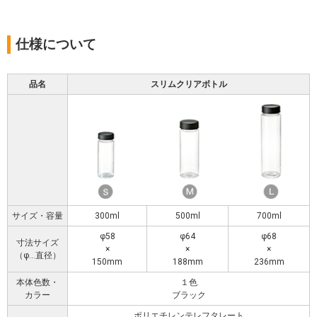
仕様について
品名
スリムクリアボトル
サイズ・容量
300ml
500ml
700ml
φ58
φ64
φ68
寸法サイズ
×
×
×
（φ…直径）
150mm
188mm
236mm
本体色数・
１色
カラー
ブラック
ポリエチレンテレフタレート