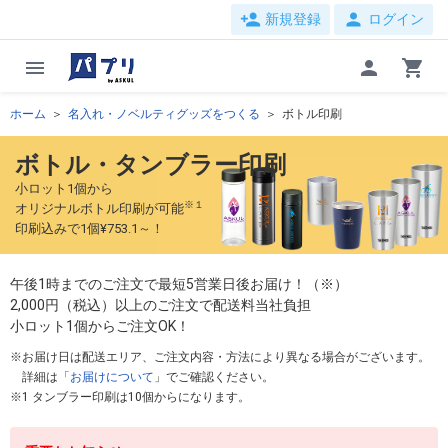
person_add
person
新規登録
ログイン
menu
person
shopping_cart
ホーム
名入れ・ノベルティグッズをつくる
ボトル印刷
ボトル・タンブラー印刷
小ロット1個から
※１
オリジナルボトル印刷が可能
印刷込みで1個¥753.1～！
午後1時までのご注文で最短5営業日後お届け！（※）
2,000円（税込）以上のご注文で配送料当社負担
小ロット1個からご注文OK！
お届け日は配送エリア、ご注文内容・方法により異なる場合がございます。
詳細は「
お届けについて
」でご確認ください。
1 タンブラー印刷は10個からになります。