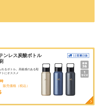
テンレス炭酸ボトル
刷
られるボトル。高級感のある彫
フトにオススメ
文時
り 販売価格（税込）
6