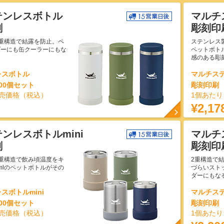
テンレスボトル
マルチ
刷
彫刻印
重構造で結露を防止。ペ
ステンレス
ダーにも缶クーラーにもな
ペットボト
感のある彫
レスボトル
マルチス
00個セット
彫刻印刷 
売価格（税込）
1個あた
¥2,17
ンレスボトルmini
マルチ
刷
彫刻印
重構造で飲み頃温度をキ
2重構造で
0mlのペットボトルがその
づらいスト
ダーにもな
スボトルmini
マルチステ
00個セット
彫刻印刷 
売価格（税込）
1個あた