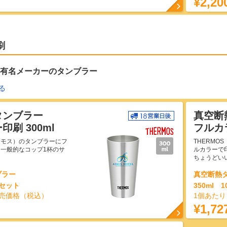
¥2,20
刷
有名メーカーのタンブラー
る
タンブラー
真空断
刷 300ml
フルカラ
サーモス）のタンブラーにフ
THERMO
一般的なコップ1杯のサ
ルカラーで
ちょうどい
ブラー
真空断熱
個セット
350ml 
売価格（税込）
1個あた
¥1,72