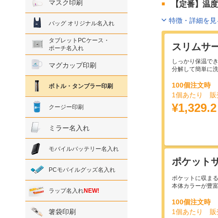
マスク印刷
【定番】温度
特徴・詳細を見
バッグ オリジナル名入れ
タブレットPCケース・
スリムサ
ポーチ名入れ
しっかり保温で
マグカップ印刷
分解して簡単に
100個注文時
ボトル・タンブラー印刷
1個あたり 販
¥1,329.
クージー印刷
ミラー名入れ
モバイルバッテリー名入れ
ポケットサ
PCモバイルグッズ名入れ
ポケットに収ま
本体カラーが豊
ラップ名入れ
NEW!
100個注文時
箸袋印刷
1個あたり 販