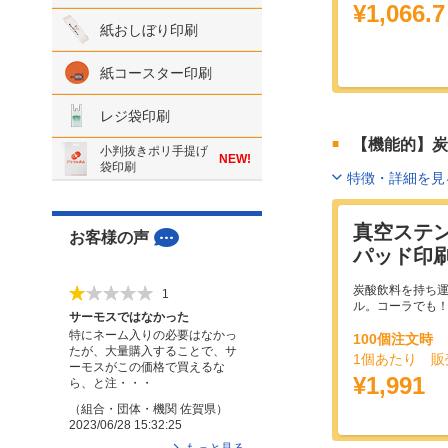
¥1,066.
紙おしぼり印刷
紙コースター印刷
レジ袋印刷
【機能的】炭
小判抜きポリ手提げ
NEW!
袋印刷
特徴・詳細を見
真空ステ
お客様の声
パッド印
炭酸飲料を持ち
1
ル。コーラでも
サーモスではなかった
特にネーム入りの必要はなかっ
100個注文時
たが、大量購入することで、サ
1個あたり 販
ーモスがこの価格で買えるな
¥1,991
ら、と注・・・
（
組合・団体・機関
佐賀県
）
2023/06/28 15:32:25
もっと見る