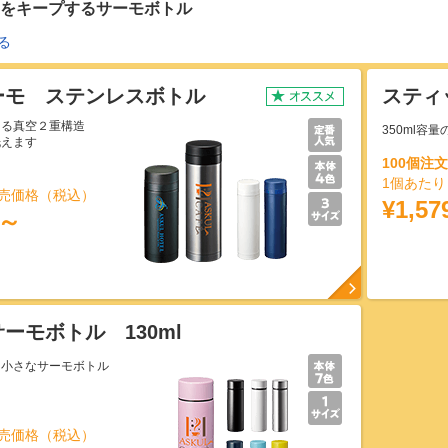
をキープするサーモボトル
る
ーモ ステンレスボトル
スティ
きる真空２重構造
350ml容
洗えます
100個注
1個あた
売価格（税込）
¥1,57
2～
ーモボトル 130ml
る小さなサーモボトル
富
売価格（税込）