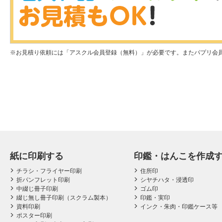
お見積り依頼には「アスクル会員登録（無料）」が必要です。またパプリ会員
紙に印刷する
印鑑・はんこを作成
チラシ・フライヤー印刷
住所印
折パンフレット印刷
シヤチハタ・浸透印
中綴じ冊子印刷
ゴム印
綴じ無し冊子印刷（スクラム製本）
印鑑・実印
資料印刷
インク・朱肉・印鑑ケース等
ポスター印刷