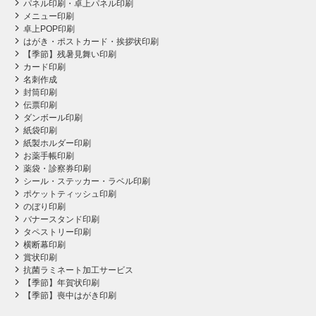
パネル印刷・卓上パネル印刷
メニュー印刷
卓上POP印刷
はがき・ポストカード・挨拶状印刷
【季節】残暑見舞い印刷
カード印刷
名刺作成
封筒印刷
伝票印刷
ダンボール印刷
紙袋印刷
紙製ホルダー印刷
お薬手帳印刷
薬袋・診察券印刷
シール・ステッカー・ラベル印刷
ポケットティッシュ印刷
のぼり印刷
バナースタンド印刷
タペストリー印刷
横断幕印刷
賞状印刷
抗菌ラミネート加工サービス
【季節】年賀状印刷
【季節】喪中はがき印刷