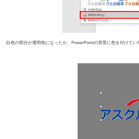
白色の部分が透明色になったか、PowerPointの背景に色を付けて