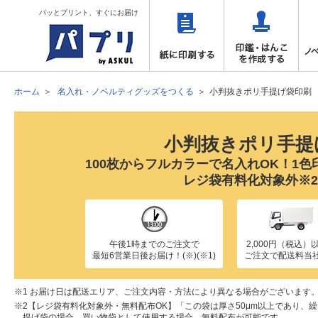
パッとプリント、すぐにお届け
ホーム
名入れ・ノベルティグッズをつくる
小判抜きポリ手提げ袋印刷
小判抜きポリ手提
100枚からフルカラーで名入れOK！1色
レジ袋有料化対象外※
午後1時までのご注文で
2,000円（税込）
最短6営業日後お届け！(※)(※1)
ご注文で配送料当
1 お届け日は配送エリア、ご注文内容・方法により異なる場合がございます
2【レジ袋有料化対象外・無料配布OK】「この袋は厚さ50μm以上であり、
提げ袋の場合、買い物袋として使用する場合、無料配布が可能です。