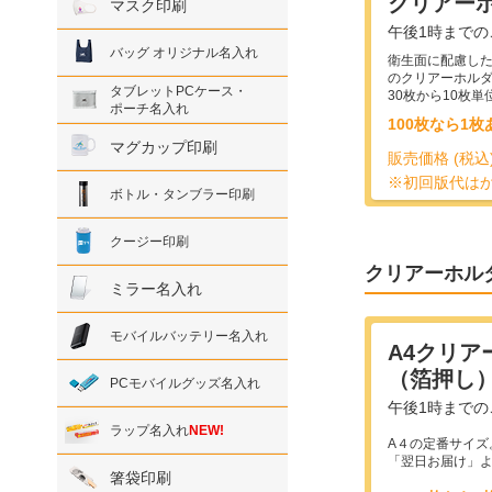
クリアー
マスク印刷
午後1時まで
バッグ オリジナル名入れ
衛生面に配慮し
のクリアーホル
タブレットPCケース・
30枚から10枚
ポーチ名入れ
100枚なら1枚
マグカップ印刷
販売価格 (税込
※初回版代は
ボトル・タンブラー印刷
クージー印刷
クリアーホル
ミラー名入れ
モバイルバッテリー名入れ
A4クリア
（箔押し
PCモバイルグッズ名入れ
午後1時までの
ラップ名入れ
NEW!
A４の定番サイズ
「翌日お届け」
箸袋印刷