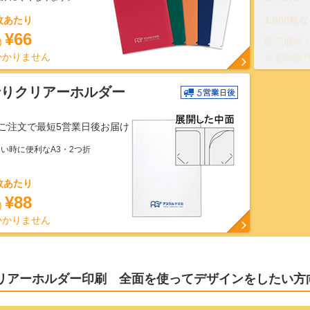
1枚あたり
1,000枚
¥66
)
販売価格 
かかりません
※初回版
折りクリアーホルダー
）
ご注文で最短5営業日後お届け
い時に便利なA3・2つ折
1枚あたり
¥88
)
かかりません
リアーホルダー印刷 全面を使ってデザインをしたい方