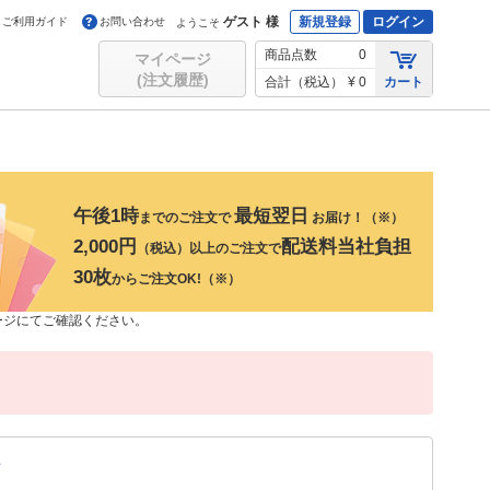
ゲスト 様
新規登録
ログイン
ご利用ガイド
お問い合わせ
ようこそ
商品点数
0
マイページ
(注文履歴)
合計（税込）
¥ 0
カート
午後1時
最短翌日
までのご注文で
お届け！（※）
2,000円
配送料当社負担
（税込）以上のご注文で
30枚
からご注文OK!（※）
ージにてご確認ください。
て