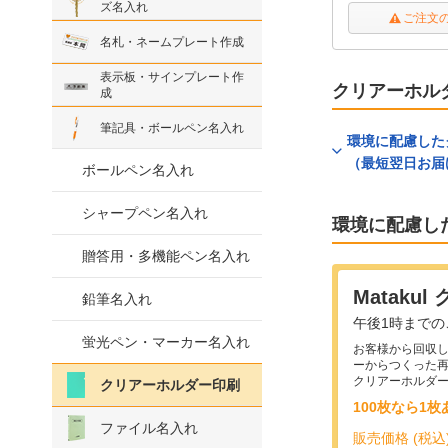
ズ名入れ
ご注文
名札・ネームプレート作成
表示板・サインプレート作
クリアーホル
成
筆記具・ボールペン名入れ
環境に配慮した
（最短翌日お届
ボールペン名入れ
シャープペン名入れ
環境に配慮し
贈答用・多機能ペン名入れ
Mataku
鉛筆名入れ
午後1時まで
蛍光ペン・マーカー名入れ
お客様から回収
ーからつくった再生
クリアーホルダ
クリアーホルダー印刷
100枚なら1枚
ファイル名入れ
販売価格 (税込