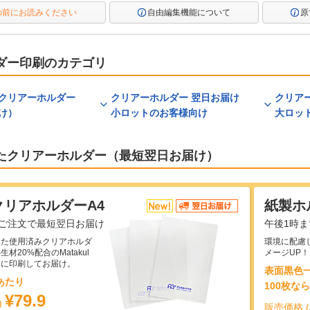
の前にお読みください
自由編集機能について
原
ダー印刷のカテゴリ
クリアーホルダー
クリアーホルダー 翌日お届け
クリア
け）
小ロットのお客様向け
大ロッ
たクリアーホルダー（最短翌日お届け）
l クリアホルダーA4
紙製ホ
のご注文で最短翌日お届け
午後1時
した使用済みクリアホルダ
環境に配慮
材20%配合のMatakul
メージUP
ーに印刷してお届け。
表面黒色
あたり
100枚な
¥79.9
)
販売価格 