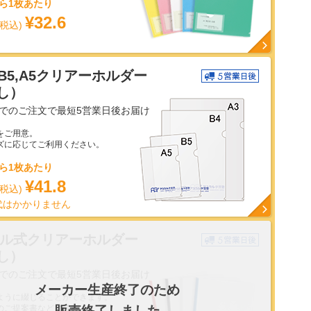
なら1枚あたり
¥32.6
(税込)
4,B5,A5クリアーホルダー
し）
までのご注文で最短5営業日後お届け
をご用意。
ズに応じてご利用ください。
なら1枚あたり
¥41.8
(税込)
代はかかりません
ール式クリアーホルダー
し）
までのご注文で最短5営業日後お届け
メーカー生産終了のため
ように綴じることができます。
のご提案書などに便利！
販売終了しました