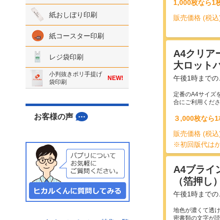
1,000枚なら
紙おしぼり印刷
販売価格 (税込
紙コースター印刷
A4クリア
レジ袋印刷
大ロット
小判抜きポリ手提げ
午後1時までの
NEW!
袋印刷
定番のA4サイズを
合にご利用くだ
お客様の声
３,000枚なら
販売価格 (税込
※初回版代は
A4ブライ
（箔押し
午後1時までの
地色が濃くて透
密書類の文字が