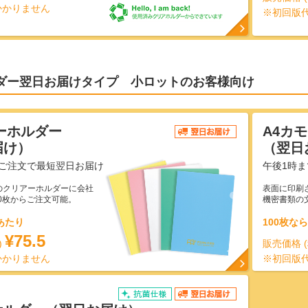
かかりません
※初回版
ダー翌日お届けタイプ 小ロットのお客様向け
ーホルダー
A4カ
届け）
（翌日
のご注文で最短翌日お届け
午後1時
のクリアーホルダーに会社
表面に印刷
0枚からご注文可能。
機密書類の
あたり
100枚な
¥75.5
)
販売価格 
かかりません
※初回版