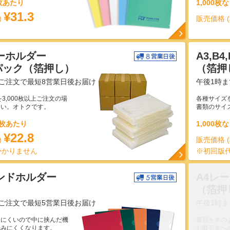
1枚あたり
1,000枚
¥31.3
)
販売価格 
ーホルダー
A3,B
パック（箔押し）
（箔押
ご注文で最短8営業日後お届け
午後1時
3,000枚以上ご注文の場
各種サイズ
さい。オトクです。
書類のサイ
1枚あたり
1,000枚
¥22.8
)
販売価格 
かかりません
※初回版
ンドホルダー
A4レ
）
（箔押
ご注文で最短5営業日後お届け
午後1時
けにくいので中に挟んだ機
書類を本の
読みにくくなります。
お取引先へ