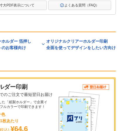
寸大PDF表示について
よくある質問（FAQ）
ーホルダー 箔押し
オリジナルクリアーホルダー印刷
トのお客様向け
全面を使ってデザインをしたい方向け
ルダー印刷
までのご注文で最短翌日お届け
した「紙製ホルダー」で企業イ
！フルカラーで印刷できます！
一色
ら1枚あたり
¥64.6
(税込)