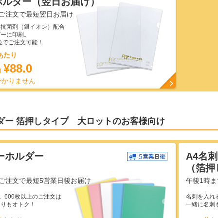
ホルダー（翌日お届け）
のご注文で最短翌日お届け
た抗菌剤（銀イオン）配合
ダーに印刷。
単位でご注文可能！
あたり
¥88.0
)
かかりません
ダー 箔押しタイプ 大ロットのお客様向け
ーホルダー
A4名
）
（箔押
ご注文で最短5営業日後お届け
午後1時
。600枚以上のご注文は
名刺を入れ
よりもオトク！
一緒に名刺