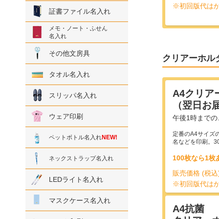
※初回版代は
証書ファイル名入れ
メモ・ノート・ふせん
名入れ
その他文房具
クリアーホル
タオル名入れ
A4クリア
スリッパ名入れ
（翌日お
ウェア印刷
午後1時まで
定番のA4サイズ
ペットボトル名入れ
NEW!
名などを印刷。3
100枚なら1枚
ネックストラップ名入れ
販売価格 (税込
LEDライト名入れ
※初回版代は
マスクケース名入れ
A4抗菌