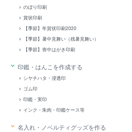
のぼり印刷
賞状印刷
【季節】年賀状印刷2020
【季節】暑中見舞い（残暑見舞い）
【季節】喪中はがき印刷
keyboard_arrow_down
印鑑・はんこを作成する
シヤチハタ・浸透印
ゴム印
印鑑・実印
インク・朱肉・印鑑ケース等
keyboard_arrow_down
名入れ・ノベルティグッズを作る