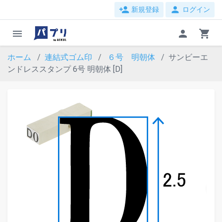
person_add
person
新規登録
ログイン
menu
person
shopping_cart
ホーム
連結式ゴム印
６号 明朝体
サンビーエ
ンドレススタンプ 6号 明朝体 [D]
evron_left
chevron_ri