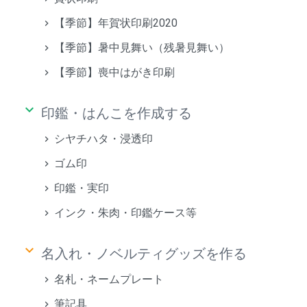
【季節】年賀状印刷2020
【季節】暑中見舞い（残暑見舞い）
【季節】喪中はがき印刷
keyboard_arrow_down
印鑑・はんこを作成する
シヤチハタ・浸透印
ゴム印
印鑑・実印
インク・朱肉・印鑑ケース等
keyboard_arrow_down
名入れ・ノベルティグッズを作る
名札・ネームプレート
筆記具