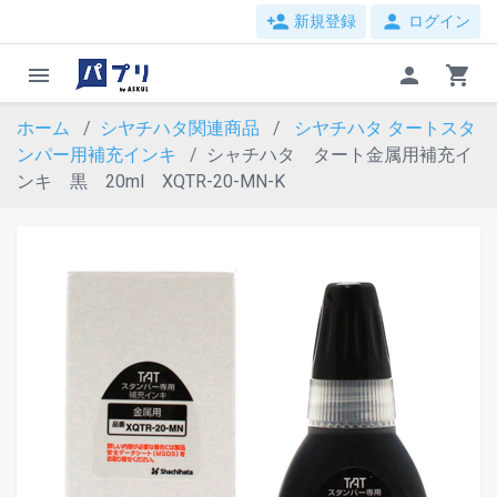
person_add
person
新規登録
ログイン
menu
person
shopping_cart
ホーム
シヤチハタ関連商品
シヤチハタ タートスタ
ンパー用補充インキ
シャチハタ タート金属用補充イ
ンキ 黒 20ml XQTR-20-MN-K
evron_left
chevron_ri