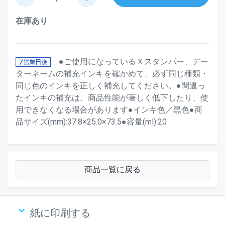
在庫あり
●ご使用になっているＸスタンパー、デー
ターネームの補充インキを確かめて、必ず同じ種類・
同じ色のインキを正しく補充してください。●間違っ
たインキの補充は、商品性能が著しく低下したり、使
用できなくなる場合があります●インキ色／黒色●商
品サイズ(mm):37.8×25.0×73.5●容量(ml):20
商品一覧に戻る
keyboard_arrow_down
紙に印刷する