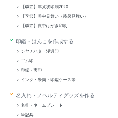
【季節】年賀状印刷2020
【季節】暑中見舞い（残暑見舞い）
【季節】喪中はがき印刷
keyboard_arrow_down
印鑑・はんこを作成する
シヤチハタ・浸透印
ゴム印
印鑑・実印
インク・朱肉・印鑑ケース等
keyboard_arrow_down
名入れ・ノベルティグッズを作る
名札・ネームプレート
筆記具