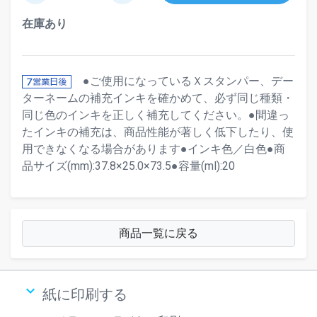
在庫あり
●ご使用になっているＸスタンパー、デー
ターネームの補充インキを確かめて、必ず同じ種類・
同じ色のインキを正しく補充してください。●間違っ
たインキの補充は、商品性能が著しく低下したり、使
用できなくなる場合があります●インキ色／白色●商
品サイズ(mm):37.8×25.0×73.5●容量(ml):20
商品一覧に戻る
keyboard_arrow_down
紙に印刷する