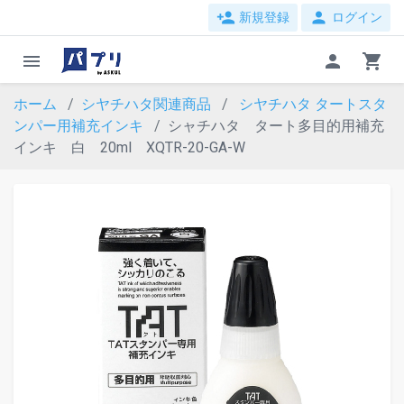
person_add
person
新規登録
ログイン
menu
person
shopping_cart
ホーム
シヤチハタ関連商品
シヤチハタ タートスタ
ンパー用補充インキ
シャチハタ タート多目的用補充
インキ 白 20ml XQTR-20-GA-W
evron_left
chevron_ri