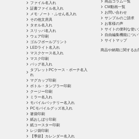
商品コラム一覧
ファイル名入れ
CM動画一覧
証書ファイル名入れ
お問い合わせ
メモ･ノート・ふせん名入れ
サンプルのご請求
その他文房具
お客様の声
タオル名入れ
サイトの便利な使い
スリッパ名入れ
自由編集機能につい
ウェア印刷
サイトマップ
ゴルフボールプリント
LEDライト名入れ
商品や納期に関するお
マスクケース名入れ
マスク印刷
バッグ名入れ
タブレットPCケース・ポーチ名入
れ
マグカップ印刷
ボトル・タンブラー印刷
クージー印刷
ミラー名入れ
モバイルバッテリー名入れ
PCモバイルグッズ名入れ
箸袋印刷
紙おしぼり印刷
紙コースター印刷
レジ袋印刷
【季節】カレンダー名入れ