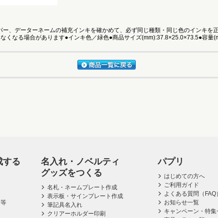
ー、データーネームの補充インキを確かめて、必ず同じ種類・同じ色のインキを正
場合があります●インキ色／緑色●商品サイズ(mm):37.8×25.0×73.5●容量(ml)
成する
名入れ・ノベルティ
パプリ
グッズをつくる
はじめての方へ
ご利用ガイド
名札・ネームプレート作成
よくある質問（FAQ
表示板・サインプレート作成
ス等
お知らせ一覧
筆記具名入れ
キャンペーン・特集
クリアーホルダー印刷