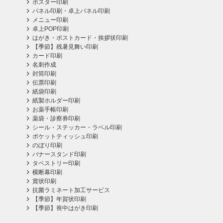
ポスター印刷
パネル印刷・卓上パネル印刷
メニュー印刷
卓上POP印刷
はがき・ポストカード・挨拶状印刷
【季節】残暑見舞い印刷
カード印刷
名刺作成
封筒印刷
伝票印刷
紙袋印刷
紙製ホルダー印刷
お薬手帳印刷
薬袋・診察券印刷
シール・ステッカー・ラベル印刷
ポケットティッシュ印刷
のぼり印刷
バナースタンド印刷
タペストリー印刷
横断幕印刷
賞状印刷
抗菌ラミネート加工サービス
【季節】年賀状印刷
【季節】喪中はがき印刷