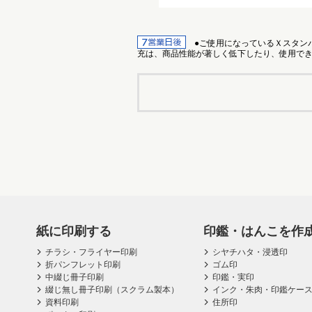
●ご使用になっているＸスタンパ
充は、商品性能が著しく低下したり、使用できなくなる
紙に印刷する
印鑑・はんこを作
チラシ・フライヤー印刷
シヤチハタ・浸透印
折パンフレット印刷
ゴム印
中綴じ冊子印刷
印鑑・実印
綴じ無し冊子印刷（スクラム製本）
インク・朱肉・印鑑ケー
資料印刷
住所印