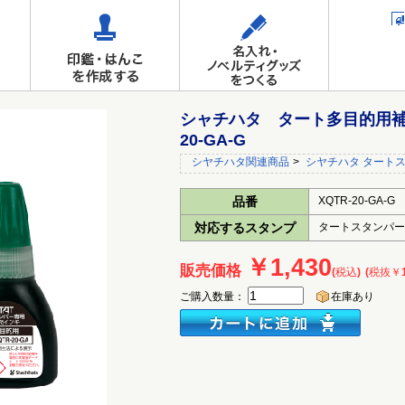
シャチハタ タート多目的用補充
20-GA-G
シヤチハタ関連商品
>
シヤチハタ タート
品番
XQTR-20-GA-G
対応するスタンプ
タートスタンパー
￥1,430
販売価格
(税込)
(税抜￥1
ご購入数量：
在庫あり