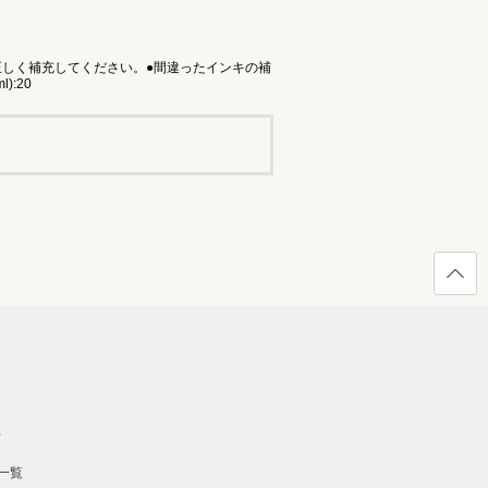
しく補充してください。●間違ったインキの補
:20
ページ
の先頭
へ戻る
）
一覧