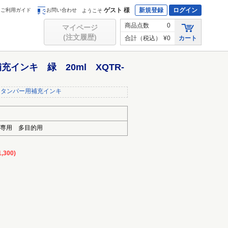
ゲスト 様
新規登録
ログイン
ご利用ガイド
お問い合わせ
ようこそ
商品点数
0
マイページ
(注文履歴)
合計（税込）
¥0
カート
インキ 緑 20ml XQTR-
スタンパー用補充インキ
専用 多目的用
,300)