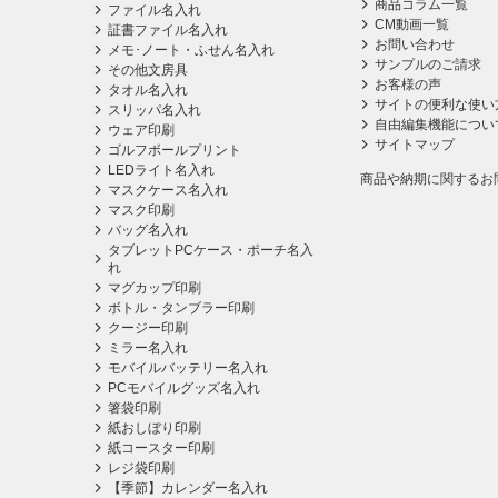
商品コラム一覧
ファイル名入れ
CM動画一覧
証書ファイル名入れ
お問い合わせ
メモ･ノート・ふせん名入れ
サンプルのご請求
その他文房具
お客様の声
タオル名入れ
サイトの便利な使い
スリッパ名入れ
自由編集機能につい
ウェア印刷
サイトマップ
ゴルフボールプリント
LEDライト名入れ
商品や納期に関するお
マスクケース名入れ
マスク印刷
バッグ名入れ
タブレットPCケース・ポーチ名入
れ
マグカップ印刷
ボトル・タンブラー印刷
クージー印刷
ミラー名入れ
モバイルバッテリー名入れ
PCモバイルグッズ名入れ
箸袋印刷
紙おしぼり印刷
紙コースター印刷
レジ袋印刷
【季節】カレンダー名入れ