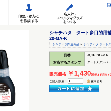
シャチハタ タート多目的用補充
20-GA-K
シヤチハタ関連商品
>
シヤチハタ タート
品番
XQTR-20-GA-K
対応するスタンプ
タートスタンパー
￥1,430
販売価格
(税込)
(税抜￥1
ご購入数量：
在庫あり