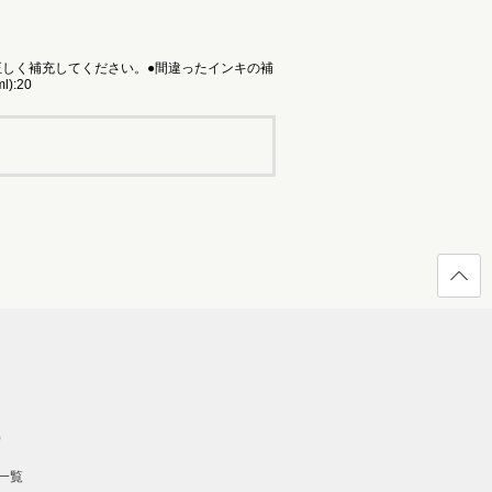
しく補充してください。●間違ったインキの補
:20
ページ
の先頭
へ戻る
）
一覧