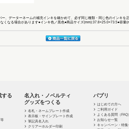
ー、データーネームの補充インキを確かめて、必ず同じ種類・同じ色のインキを正
場合があります●インキ色／黒色●商品サイズ(mm):37.8×25.0×73.5●容量(ml)
成する
名入れ・ノベルティ
パプリ
グッズをつくる
はじめての方へ
ご利用ガイド
名札・ネームプレート作成
よくある質問（FAQ
表示板・サインプレート作成
ス等
お知らせ一覧
筆記具名入れ
キャンペーン・特集
クリアーホルダー印刷