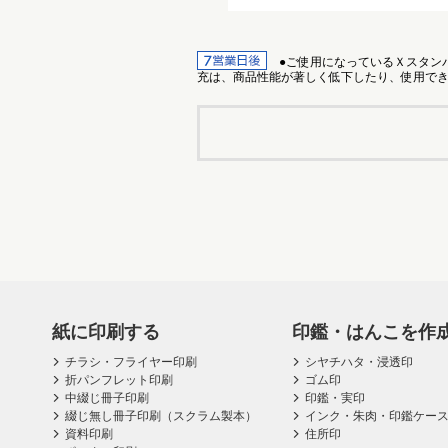
●ご使用になっているＸスタンパ
充は、商品性能が著しく低下したり、使用できなくなる
紙に印刷する
印鑑・はんこを作
チラシ・フライヤー印刷
シヤチハタ・浸透印
折パンフレット印刷
ゴム印
中綴じ冊子印刷
印鑑・実印
綴じ無し冊子印刷（スクラム製本）
インク・朱肉・印鑑ケー
資料印刷
住所印