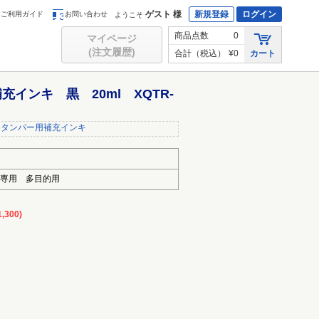
ゲスト 様
新規登録
ログイン
ご利用ガイド
お問い合わせ
ようこそ
商品点数
0
マイページ
(注文履歴)
合計（税込）
¥0
カート
インキ 黒 20ml XQTR-
スタンパー用補充インキ
専用 多目的用
,300)