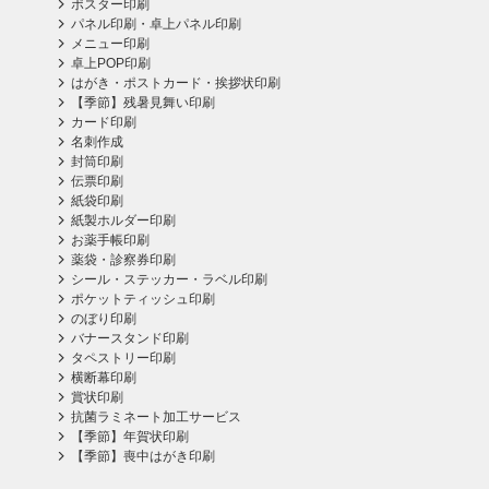
ポスター印刷
パネル印刷・卓上パネル印刷
メニュー印刷
卓上POP印刷
はがき・ポストカード・挨拶状印刷
【季節】残暑見舞い印刷
カード印刷
名刺作成
封筒印刷
伝票印刷
紙袋印刷
紙製ホルダー印刷
お薬手帳印刷
薬袋・診察券印刷
シール・ステッカー・ラベル印刷
ポケットティッシュ印刷
のぼり印刷
バナースタンド印刷
タペストリー印刷
横断幕印刷
賞状印刷
抗菌ラミネート加工サービス
【季節】年賀状印刷
【季節】喪中はがき印刷