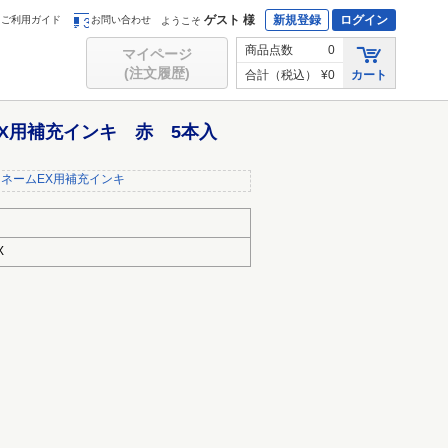
ゲスト 様
新規登録
ログイン
ご利用ガイド
お問い合わせ
ようこそ
商品点数
0
マイページ
(注文履歴)
合計（税込）
¥0
カート
EX用補充インキ 赤 5本入
ーネームEX用補充インキ
X