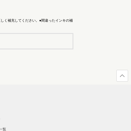
しく補充してください。●間違ったインキの補
ページ
の先頭
へ戻る
）
一覧