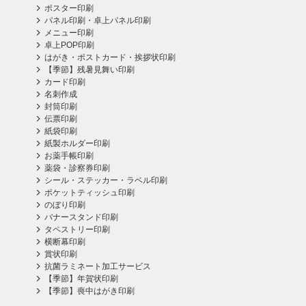
ポスター印刷
パネル印刷・卓上パネル印刷
メニュー印刷
卓上POP印刷
はがき・ポストカード・挨拶状印刷
【季節】残暑見舞い印刷
カード印刷
名刺作成
封筒印刷
伝票印刷
紙袋印刷
紙製ホルダー印刷
お薬手帳印刷
薬袋・診察券印刷
シール・ステッカー・ラベル印刷
ポケットティッシュ印刷
のぼり印刷
バナースタンド印刷
タペストリー印刷
横断幕印刷
賞状印刷
抗菌ラミネート加工サービス
【季節】年賀状印刷
【季節】喪中はがき印刷