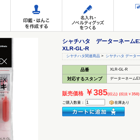
シャチハタ データーネーム
XLR-GL-R
シヤチハタ関連商品
>
シヤチハタ データ
品番
XLR-GL-R
対応するスタンプ
データーネームE
￥385
販売価格
(税込)
(税抜￥350)
ご購入数量：
在庫あり