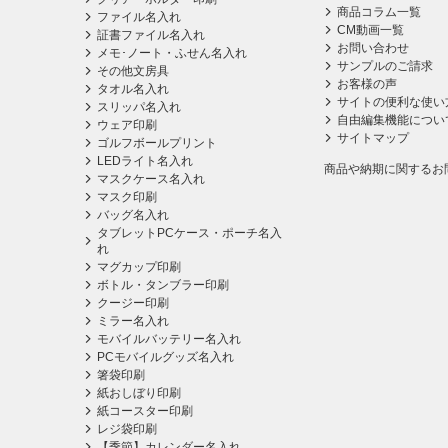
商品コラム一覧
ファイル名入れ
CM動画一覧
証書ファイル名入れ
お問い合わせ
メモ･ノート・ふせん名入れ
サンプルのご請求
その他文房具
お客様の声
タオル名入れ
サイトの便利な使い
スリッパ名入れ
自由編集機能につい
ウェア印刷
サイトマップ
ゴルフボールプリント
LEDライト名入れ
商品や納期に関するお
マスクケース名入れ
マスク印刷
バッグ名入れ
タブレットPCケース・ポーチ名入
れ
マグカップ印刷
ボトル・タンブラー印刷
クージー印刷
ミラー名入れ
モバイルバッテリー名入れ
PCモバイルグッズ名入れ
箸袋印刷
紙おしぼり印刷
紙コースター印刷
レジ袋印刷
【季節】カレンダー名入れ