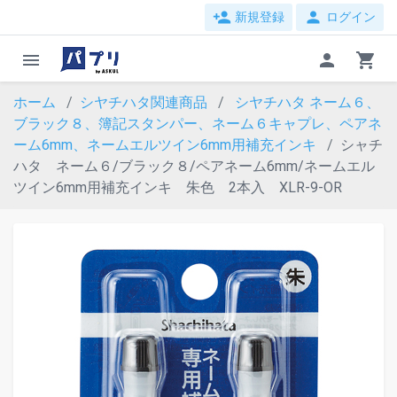
person_add
person
新規登録
ログイン
menu
person
shopping_cart
ホーム
シヤチハタ関連商品
シヤチハタ ネーム６、
ブラック８、簿記スタンパー、ネーム６キャプレ、ペアネ
ーム6mm、ネームエルツイン6mm用補充インキ
シャチ
ハタ ネーム６/ブラック８/ペアネーム6mm/ネームエル
ツイン6mm用補充インキ 朱色 2本入 XLR-9-OR
evron_left
chevron_ri