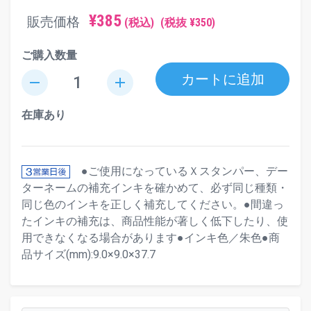
¥385
販売価格
(税込)
(税抜 ¥350)
ご購入数量
カートに追加
remove
add
在庫あり
●ご使用になっているＸスタンパー、デー
ターネームの補充インキを確かめて、必ず同じ種類・
同じ色のインキを正しく補充してください。●間違っ
たインキの補充は、商品性能が著しく低下したり、使
用できなくなる場合があります●インキ色／朱色●商
品サイズ(mm):9.0×9.0×37.7