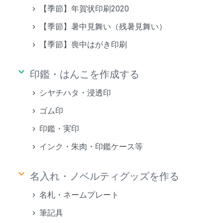
【季節】年賀状印刷2020
【季節】暑中見舞い（残暑見舞い）
【季節】喪中はがき印刷
keyboard_arrow_down
印鑑・はんこを作成する
シヤチハタ・浸透印
ゴム印
印鑑・実印
インク・朱肉・印鑑ケース等
keyboard_arrow_down
名入れ・ノベルティグッズを作る
名札・ネームプレート
筆記具