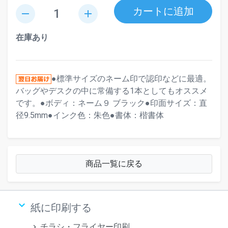
カートに追加
remove
add
在庫あり
●標準サイズのネーム印で認印などに最適。
バッグやデスクの中に常備する1本としてもオススメ
です。●ボディ：ネーム９ ブラック●印面サイズ：直
径9.5mm●インク色：朱色●書体：楷書体
商品一覧に戻る
keyboard_arrow_down
紙に印刷する
チラシ・フライヤー印刷