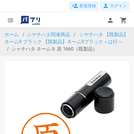
person_add
person
新規登録
ログイン
menu
person
shopping_cart
ホーム
シヤチハタ関連商品
シヤチハタ 【既製品】
ネーム9 ブラック
【既製品】ネーム9ブラック＜は行＞
シャチハタ ネーム９ 原 1660（既製品）
evron_left
chevron_ri