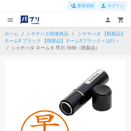
person_add
person
新規登録
ログイン
menu
person
shopping_cart
ホーム
シヤチハタ関連商品
シヤチハタ 【既製品】
ネーム9 ブラック
【既製品】ネーム9ブラック＜は行＞
シャチハタ ネーム９ 早川 1656（既製品）
evron_left
chevron_ri