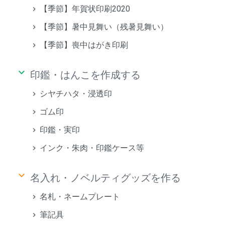
【季節】年賀状印刷2020
【季節】暑中見舞い（残暑見舞い）
【季節】喪中はがき印刷
keyboard_arrow_down
印鑑・はんこを作成する
シヤチハタ・浸透印
ゴム印
印鑑・実印
インク・朱肉・印鑑ケース等
keyboard_arrow_down
名入れ・ノベルティグッズを作る
名札・ネームプレート
筆記具