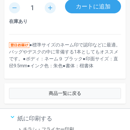
カートに追加
remove
add
在庫あり
●標準サイズのネーム印で認印などに最適。
バッグやデスクの中に常備する1本としてもオススメ
です。●ボディ：ネーム９ ブラック●印面サイズ：直
径9.5mm●インク色：朱色●書体：楷書体
商品一覧に戻る
keyboard_arrow_down
紙に印刷する
チラシ・フライヤー印刷