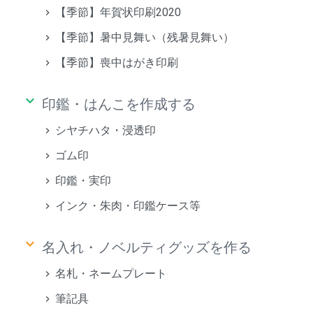
【季節】年賀状印刷2020
【季節】暑中見舞い（残暑見舞い）
【季節】喪中はがき印刷
keyboard_arrow_down
印鑑・はんこを作成する
シヤチハタ・浸透印
ゴム印
印鑑・実印
インク・朱肉・印鑑ケース等
keyboard_arrow_down
名入れ・ノベルティグッズを作る
名札・ネームプレート
筆記具