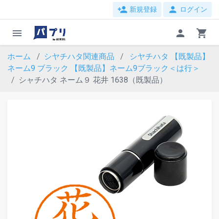
person_add
person
新規登録
ログイン
menu
person
shopping_cart
ホーム
シヤチハタ関連商品
シヤチハタ 【既製品】
ネーム9 ブラック
【既製品】ネーム9ブラック＜は行＞
シャチハタ ネーム９ 花井 1638（既製品）
evron_left
chevron_ri