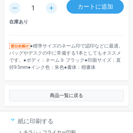
カートに追加
remove
add
在庫あり
●標準サイズのネーム印で認印などに最適。
バッグやデスクの中に常備する1本としてもオススメ
です。●ボディ：ネーム９ ブラック●印面サイズ：直
径9.5mm●インク色：朱色●書体：楷書体
商品一覧に戻る
keyboard_arrow_down
紙に印刷する
チラシ・フライヤー印刷