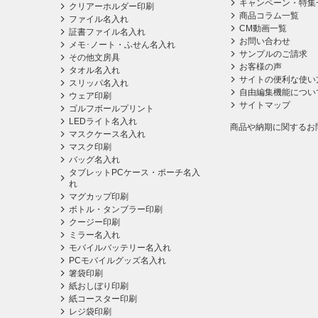
キャンペーン・特集
クリアーホルダー印刷
商品コラム一覧
ファイル名入れ
CM動画一覧
証書ファイル名入れ
お問い合わせ
メモ･ノート・ふせん名入れ
サンプルのご請求
その他文房具
お客様の声
タオル名入れ
サイトの便利な使い
スリッパ名入れ
自由編集機能につい
ウェア印刷
サイトマップ
ゴルフボールプリント
LEDライト名入れ
商品や納期に関するお
マスクケース名入れ
マスク印刷
バッグ名入れ
タブレットPCケース・ポーチ名入
れ
マグカップ印刷
ボトル・タンブラー印刷
クージー印刷
ミラー名入れ
モバイルバッテリー名入れ
PCモバイルグッズ名入れ
箸袋印刷
紙おしぼり印刷
紙コースター印刷
レジ袋印刷