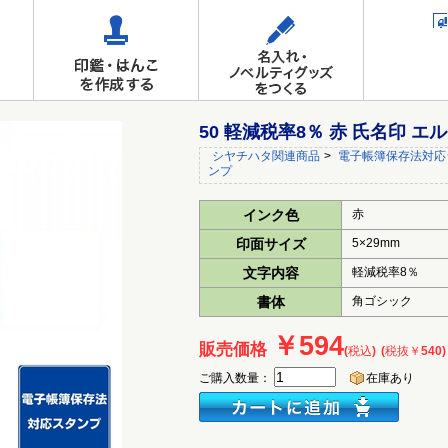
50 軽減税率8％ 赤 氏名印 
シヤチハタ関連商品
>
電子帳簿保存法対応
ンプ
インク色
赤
印面サイズ
5×29mm
文字内容
軽減税率8％
書体
角ゴシック
￥594
販売価格
(税込)
(税抜￥540)
ご購入数量：
在庫あり