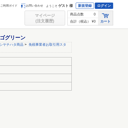
ゲスト 様
新規登録
ログイン
ご利用ガイド
お問い合わせ
ようこそ
商品点数
0
マイページ
(注文履歴)
合計（税込）
¥0
カート
エルゴグリーン
シヤチハタ商品
>
免税事業者お取引用スタ