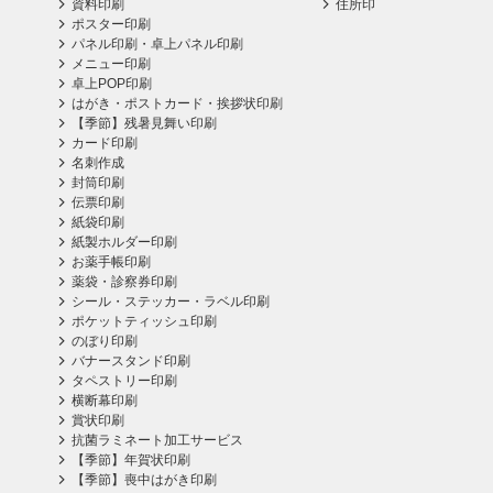
資料印刷
住所印
ポスター印刷
パネル印刷・卓上パネル印刷
メニュー印刷
卓上POP印刷
はがき・ポストカード・挨拶状印刷
【季節】残暑見舞い印刷
カード印刷
名刺作成
封筒印刷
伝票印刷
紙袋印刷
紙製ホルダー印刷
お薬手帳印刷
薬袋・診察券印刷
シール・ステッカー・ラベル印刷
ポケットティッシュ印刷
のぼり印刷
バナースタンド印刷
タペストリー印刷
横断幕印刷
賞状印刷
抗菌ラミネート加工サービス
【季節】年賀状印刷
【季節】喪中はがき印刷