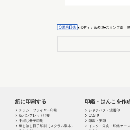
●ボディ：氏名印●スタンプ部：浸
紙に印刷する
印鑑・はんこを作
チラシ・フライヤー印刷
シヤチハタ・浸透印
折パンフレット印刷
ゴム印
中綴じ冊子印刷
印鑑・実印
綴じ無し冊子印刷（スクラム製本）
インク・朱肉・印鑑ケー