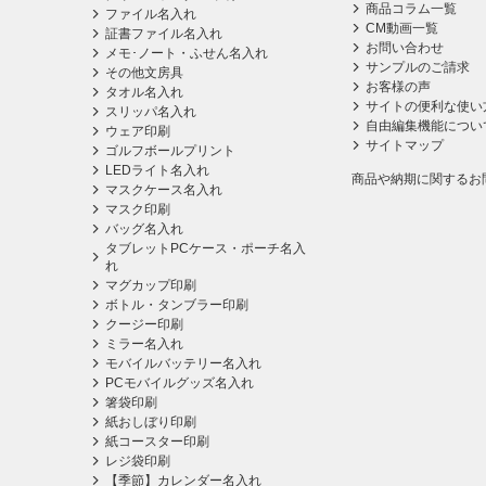
商品コラム一覧
ファイル名入れ
CM動画一覧
証書ファイル名入れ
お問い合わせ
メモ･ノート・ふせん名入れ
サンプルのご請求
その他文房具
お客様の声
タオル名入れ
サイトの便利な使い
スリッパ名入れ
自由編集機能につい
ウェア印刷
サイトマップ
ゴルフボールプリント
LEDライト名入れ
商品や納期に関するお
マスクケース名入れ
マスク印刷
バッグ名入れ
タブレットPCケース・ポーチ名入
れ
マグカップ印刷
ボトル・タンブラー印刷
クージー印刷
ミラー名入れ
モバイルバッテリー名入れ
PCモバイルグッズ名入れ
箸袋印刷
紙おしぼり印刷
紙コースター印刷
レジ袋印刷
【季節】カレンダー名入れ