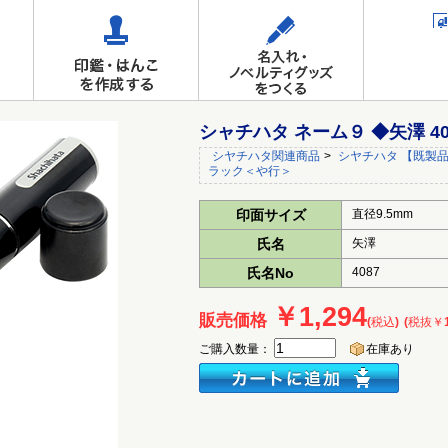
シャチハタ ネーム９ ◆矢澤 4
シヤチハタ関連商品
>
シヤチハタ 【既製品
ラック＜や行＞
印面サイズ
直径9.5mm
氏名
矢澤
氏名No
4087
￥1,294
販売価格
(税込)
(税抜￥1
ご購入数量：
在庫あり