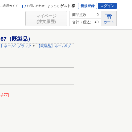
ゲスト 様
新規登録
ログイン
ご利用ガイド
お問い合わせ
ようこそ
商品点数
0
マイページ
(注文履歴)
合計（税込）
¥0
カート
087（既製品）
】ネーム9 ブラック
>
【既製品】ネーム9ブ
,177)