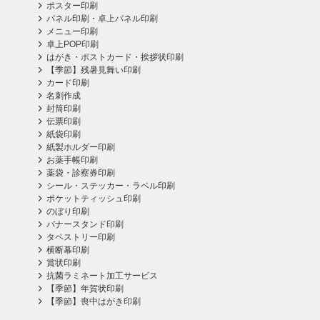
ポスター印刷
パネル印刷・卓上パネル印刷
メニュー印刷
卓上POP印刷
はがき・ポストカード・挨拶状印刷
【季節】残暑見舞い印刷
カード印刷
名刺作成
封筒印刷
伝票印刷
紙袋印刷
紙製ホルダー印刷
お薬手帳印刷
薬袋・診察券印刷
シール・ステッカー・ラベル印刷
ポケットティッシュ印刷
のぼり印刷
バナースタンド印刷
タペストリー印刷
横断幕印刷
賞状印刷
抗菌ラミネート加工サービス
【季節】年賀状印刷
【季節】喪中はがき印刷