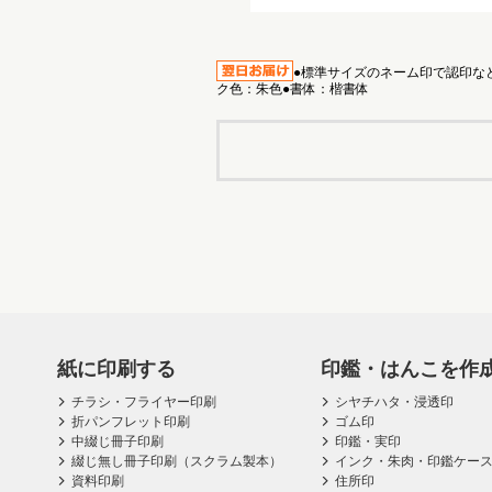
●標準サイズのネーム印で認印など
ク色：朱色●書体：楷書体
紙に印刷する
印鑑・はんこを作
チラシ・フライヤー印刷
シヤチハタ・浸透印
折パンフレット印刷
ゴム印
中綴じ冊子印刷
印鑑・実印
綴じ無し冊子印刷（スクラム製本）
インク・朱肉・印鑑ケー
資料印刷
住所印