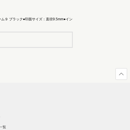
９ ブラック●印面サイズ：直径9.5mm●イン
ページ
の先頭
へ戻る
）
一覧