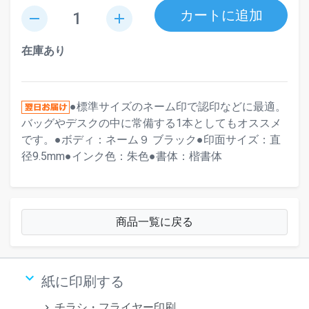
カートに追加
remove
add
在庫あり
●標準サイズのネーム印で認印などに最適。
バッグやデスクの中に常備する1本としてもオススメ
です。●ボディ：ネーム９ ブラック●印面サイズ：直
径9.5mm●インク色：朱色●書体：楷書体
商品一覧に戻る
keyboard_arrow_down
紙に印刷する
チラシ・フライヤー印刷