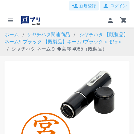
person_add
person
新規登録
ログイン
menu
person
shopping_cart
ホーム
シヤチハタ関連商品
シヤチハタ 【既製品】
ネーム9 ブラック
【既製品】ネーム9ブラック＜ま行＞
シャチハタ ネーム９ ◆宮澤 4085（既製品）
evron_left
chevron_ri