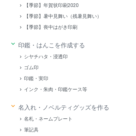
【季節】年賀状印刷2020
【季節】暑中見舞い（残暑見舞い）
【季節】喪中はがき印刷
keyboard_arrow_down
印鑑・はんこを作成する
シヤチハタ・浸透印
ゴム印
印鑑・実印
インク・朱肉・印鑑ケース等
keyboard_arrow_down
名入れ・ノベルティグッズを作る
名札・ネームプレート
筆記具