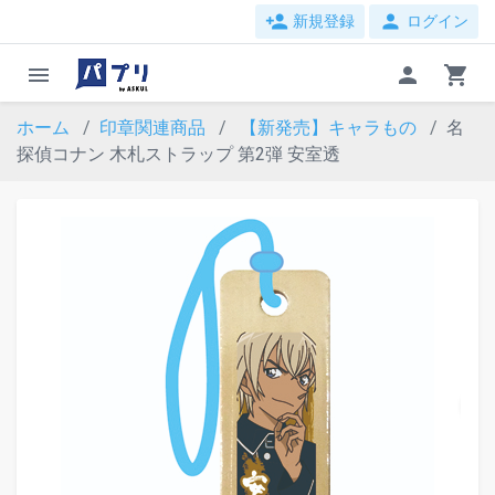
person_add
person
新規登録
ログイン
menu
person
shopping_cart
ホーム
印章関連商品
【新発売】キャラもの
名
探偵コナン 木札ストラップ 第2弾 安室透
evron_left
chevron_ri