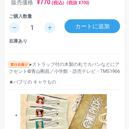
¥770
販売価格
(税込)
(税抜 ¥700)
ご購入数量
カートに追加
remove
add
在庫あり
●ストラップ付の木製の札でカバンなどにア
クセント©青山剛昌／小学館・読売テレビ・TMS1966
★パプリの キャラもの