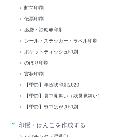
封筒印刷
伝票印刷
薬袋・診察券印刷
シール・ステッカー・ラベル印刷
ポケットティッシュ印刷
のぼり印刷
賞状印刷
【季節】年賀状印刷2020
【季節】暑中見舞い（残暑見舞い）
【季節】喪中はがき印刷
keyboard_arrow_down
印鑑・はんこを作成する
シヤチハタ・浸透印