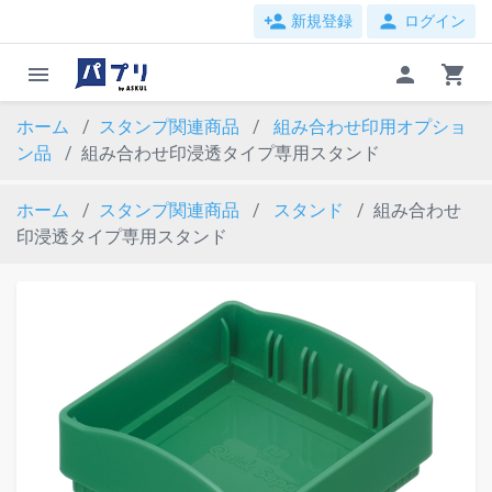
person_add
person
新規登録
ログイン
menu
person
shopping_cart
ホーム
スタンプ関連商品
組み合わせ印用オプショ
ン品
組み合わせ印浸透タイプ専用スタンド
ホーム
スタンプ関連商品
スタンド
組み合わせ
印浸透タイプ専用スタンド
evron_left
chevron_ri