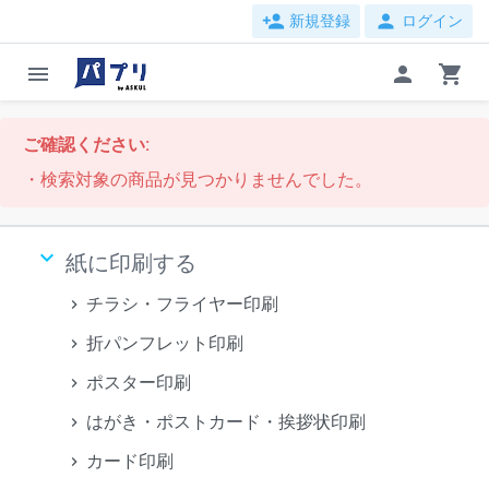
person_add
person
新規登録
ログイン
menu
person
shopping_cart
ご確認ください:
・検索対象の商品が見つかりませんでした。
keyboard_arrow_down
紙に印刷する
チラシ・フライヤー印刷
折パンフレット印刷
ポスター印刷
はがき・ポストカード・挨拶状印刷
カード印刷