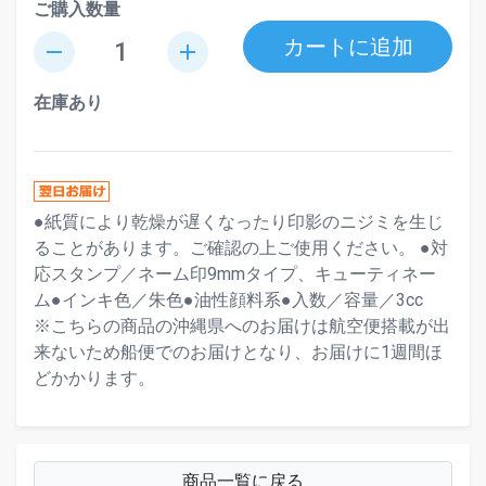
ご購入数量
カートに追加
remove
add
在庫あり
●紙質により乾燥が遅くなったり印影のニジミを生じ
ることがあります。ご確認の上ご使用ください。 ●対
応スタンプ／ネーム印9mmタイプ、キューティネー
ム●インキ色／朱色●油性顔料系●入数／容量／3cc
※こちらの商品の沖縄県へのお届けは航空便搭載が出
来ないため船便でのお届けとなり、お届けに1週間ほ
どかかります。
商品一覧に戻る