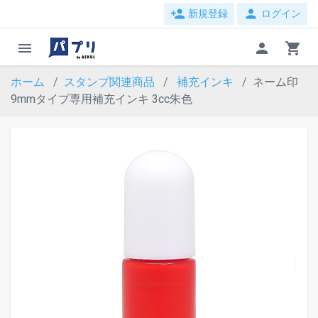
person_add
person
新規登録
ログイン
menu
person
shopping_cart
ホーム
スタンプ関連商品
補充インキ
ネーム印
9mmタイプ専用補充インキ 3cc朱色
evron_left
chevron_ri