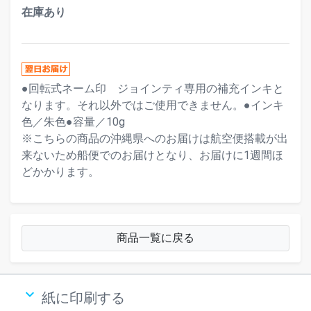
在庫あり
●回転式ネーム印 ジョインティ専用の補充インキと
なります。それ以外ではご使用できません。●インキ
色／朱色●容量／10g
※こちらの商品の沖縄県へのお届けは航空便搭載が出
来ないため船便でのお届けとなり、お届けに1週間ほ
どかかります。
商品一覧に戻る
keyboard_arrow_down
紙に印刷する