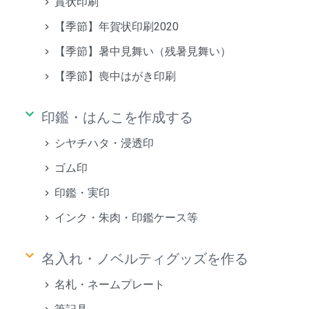
賞状印刷
【季節】年賀状印刷2020
【季節】暑中見舞い（残暑見舞い）
【季節】喪中はがき印刷
keyboard_arrow_down
印鑑・はんこを作成する
シヤチハタ・浸透印
ゴム印
印鑑・実印
インク・朱肉・印鑑ケース等
keyboard_arrow_down
名入れ・ノベルティグッズを作る
名札・ネームプレート