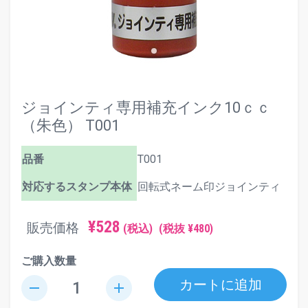
ジョインティ専用補充インク10ｃｃ
（朱色） T001
品番
T001
対応するスタンプ本体
回転式ネーム印ジョインティ
¥528
販売価格
(税込)
(税抜 ¥480)
ご購入数量
カートに追加
remove
add