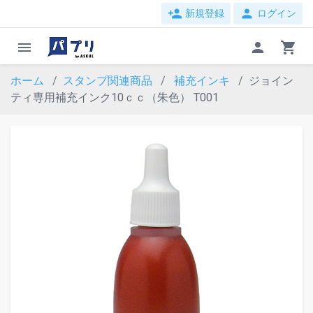
person_add
person
新規登録
ログイン
menu
person
shopping_cart
ホーム
スタンプ関連商品
補充インキ
ジョイン
ティ専用補充インク10ｃｃ（朱色） T001
evron_left
chevron_ri