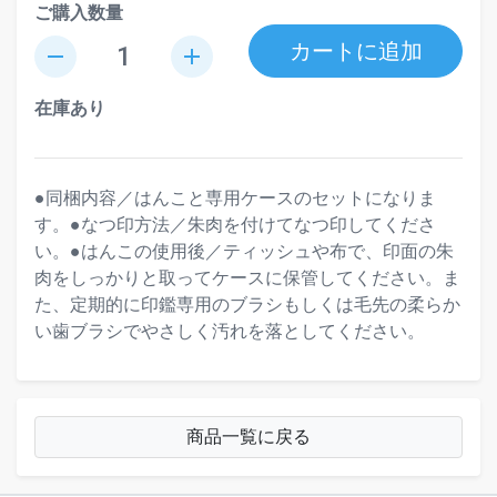
ご購入数量
カートに追加
remove
add
在庫あり
●同梱内容／はんこと専用ケースのセットになりま
す。●なつ印方法／朱肉を付けてなつ印してくださ
い。●はんこの使用後／ティッシュや布で、印面の朱
肉をしっかりと取ってケースに保管してください。ま
た、定期的に印鑑専用のブラシもしくは毛先の柔らか
い歯ブラシでやさしく汚れを落としてください。
商品一覧に戻る