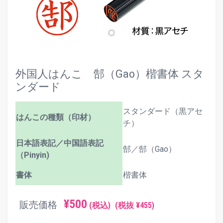
外国人はんこ 郜（Gao）楷書体 スタ
ンダード
スタンダード（黒アセ
はんこの種類（印材）
チ）
日本語表記／中国語表記
郜／郜（Gao）
（Pinyin)
書体
楷書体
¥500
販売価格
(税込)
(税抜 ¥455)