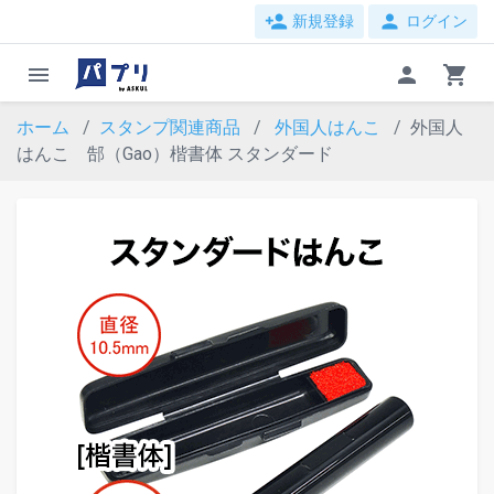
person_add
person
新規登録
ログイン
menu
person
shopping_cart
ホーム
スタンプ関連商品
外国人はんこ
外国人
はんこ 郜（Gao）楷書体 スタンダード
evron_left
chevron_ri