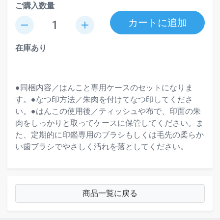
ご購入数量
カートに追加
remove
add
在庫あり
●同梱内容／はんこと専用ケースのセットになりま
す。●なつ印方法／朱肉を付けてなつ印してくださ
い。●はんこの使用後／ティッシュや布で、印面の朱
肉をしっかりと取ってケースに保管してください。ま
た、定期的に印鑑専用のブラシもしくは毛先の柔らか
い歯ブラシでやさしく汚れを落としてください。
商品一覧に戻る