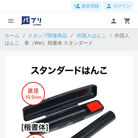
person_add
person
新規登録
ログイン
menu
person
shopping_cart
ホーム
スタンプ関連商品
外国人はんこ
外国人
はんこ 韋（Wei）楷書体 スタンダード
evron_left
chevron_ri