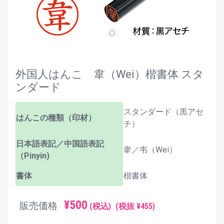
外国人はんこ 韋（Wei）楷書体 スタ
ンダード
スタンダード（黒アセ
はんこの種類（印材）
チ）
日本語表記／中国語表記
韋／韦（Wei）
（Pinyin)
書体
楷書体
¥500
販売価格
(税込)
(税抜 ¥455)