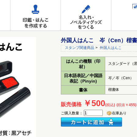
外国人はんこ 岑（Cen）楷書
スタンプ関連商品
>
外国人はんこ
はんこの種類（印
スタンダード（
材）
日本語表記／中国語
岑／岑（Cen）
表記（Pinyin)
書体
楷書体
￥500
販売価格
(税込)
(税抜￥455)
ご購入数量：
在庫あり