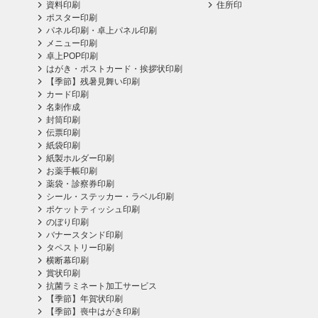
資料印刷
住所印
ポスター印刷
パネル印刷・卓上パネル印刷
メニュー印刷
卓上POP印刷
はがき・ポストカード・挨拶状印刷
【季節】残暑見舞い印刷
カード印刷
名刺作成
封筒印刷
伝票印刷
紙袋印刷
紙製ホルダー印刷
お薬手帳印刷
薬袋・診察券印刷
シール・ステッカー・ラベル印刷
ポケットティッシュ印刷
のぼり印刷
バナースタンド印刷
タペストリー印刷
横断幕印刷
賞状印刷
抗菌ラミネート加工サービス
【季節】年賀状印刷
【季節】喪中はがき印刷