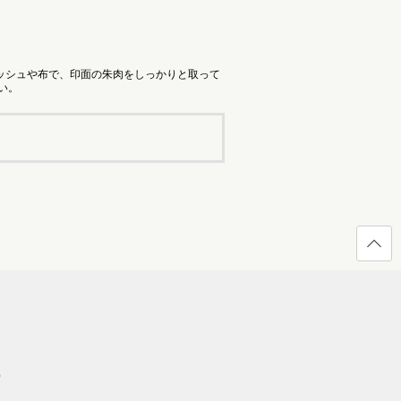
ッシュや布で、印面の朱肉をしっかりと取って
い。
ページ
の先頭
へ戻る
）