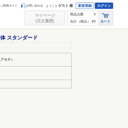
ゲスト 様
新規登録
ログイン
ご利用ガイド
お問い合わせ
ようこそ
商品点数
0
マイページ
(注文履歴)
合計（税込）
¥0
カート
体 スタンダード
黒アセチ）