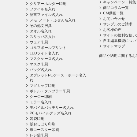
キャンペーン・特集
クリアーホルダー印刷
商品コラム一覧
ファイル名入れ
CM動画一覧
証書ファイル名入れ
お問い合わせ
メモ･ノート・ふせん名入れ
サンプルのご請求
その他文房具
お客様の声
タオル名入れ
サイトの便利な使い
スリッパ名入れ
自由編集機能につい
ウェア印刷
サイトマップ
ゴルフボールプリント
LEDライト名入れ
商品や納期に関するお
マスクケース名入れ
マスク印刷
バッグ名入れ
タブレットPCケース・ポーチ名入
れ
マグカップ印刷
ボトル・タンブラー印刷
クージー印刷
ミラー名入れ
モバイルバッテリー名入れ
PCモバイルグッズ名入れ
箸袋印刷
紙おしぼり印刷
紙コースター印刷
レジ袋印刷