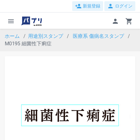
person_add
person
新規登録
ログイン
menu
person
shopping_cart
ホーム
用途別スタンプ
医療系
傷病名スタンプ
M0195 細菌性下痢症
evron_left
chevron_ri