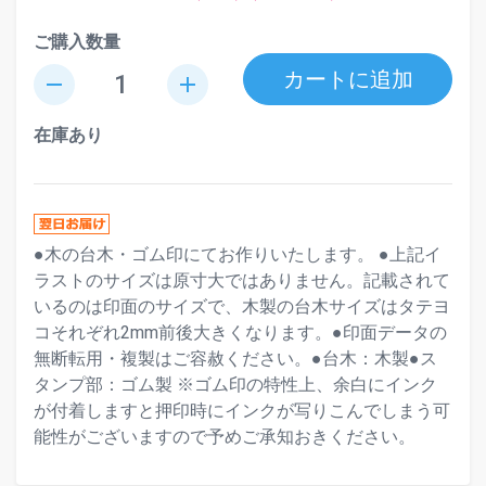
ご購入数量
カートに追加
remove
add
在庫あり
●木の台木・ゴム印にてお作りいたします。 ●上記イ
ラストのサイズは原寸大ではありません。記載されて
いるのは印面のサイズで、木製の台木サイズはタテヨ
コそれぞれ2mm前後大きくなります。●印面データの
無断転用・複製はご容赦ください。●台木：木製●ス
タンプ部：ゴム製 ※ゴム印の特性上、余白にインク
が付着しますと押印時にインクが写りこんでしまう可
能性がございますので予めご承知おきください。