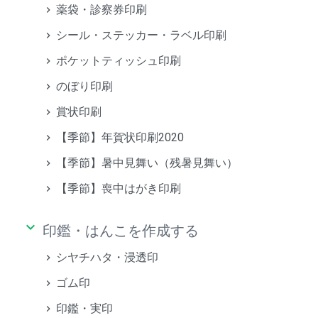
薬袋・診察券印刷
シール・ステッカー・ラベル印刷
ポケットティッシュ印刷
のぼり印刷
賞状印刷
【季節】年賀状印刷2020
【季節】暑中見舞い（残暑見舞い）
【季節】喪中はがき印刷
keyboard_arrow_down
印鑑・はんこを作成する
シヤチハタ・浸透印
ゴム印
印鑑・実印