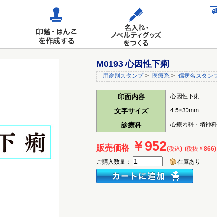
M0193 心因性下痢
用途別スタンプ
>
医療系
>
傷病名スタン
印面内容
心因性下痢
文字サイズ
4.5×30mm
診療科
心療内科・精神
￥952
販売価格
(税込)
(税抜￥866)
ご購入数量：
在庫あり