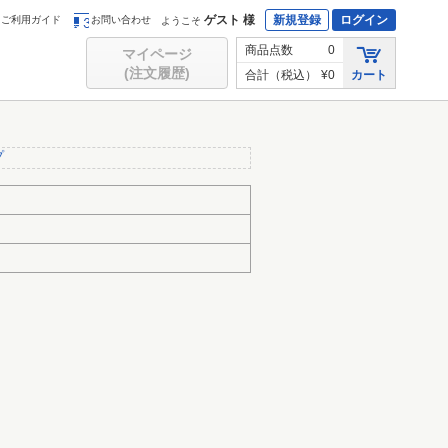
ゲスト 様
新規登録
ログイン
ご利用ガイド
お問い合わせ
ようこそ
商品点数
0
マイページ
(注文履歴)
合計（税込）
¥0
カート
プ
科