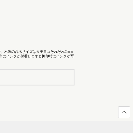
で、木製の台木サイズはタテヨコそれぞれ2mm
余白にインクが付着しますと押印時にインクが写
ページ
の先頭
へ戻る