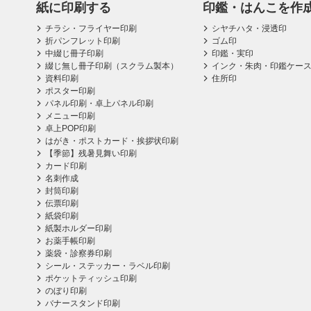
紙に印刷する
印鑑・はんこを作
チラシ・フライヤー印刷
シヤチハタ・浸透印
折パンフレット印刷
ゴム印
中綴じ冊子印刷
印鑑・実印
綴じ無し冊子印刷（スクラム製本）
インク・朱肉・印鑑ケー
資料印刷
住所印
ポスター印刷
パネル印刷・卓上パネル印刷
メニュー印刷
卓上POP印刷
はがき・ポストカード・挨拶状印刷
【季節】残暑見舞い印刷
カード印刷
名刺作成
封筒印刷
伝票印刷
紙袋印刷
紙製ホルダー印刷
お薬手帳印刷
薬袋・診察券印刷
シール・ステッカー・ラベル印刷
ポケットティッシュ印刷
のぼり印刷
バナースタンド印刷