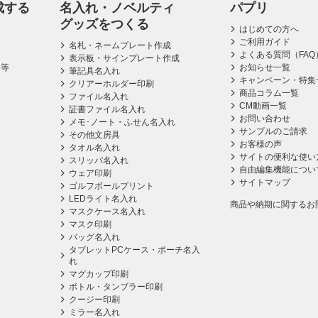
成する
名入れ・ノベルティ
パプリ
グッズをつくる
はじめての方へ
ご利用ガイド
名札・ネームプレート作成
よくある質問（FAQ
表示板・サインプレート作成
ス等
お知らせ一覧
筆記具名入れ
キャンペーン・特集
クリアーホルダー印刷
商品コラム一覧
ファイル名入れ
CM動画一覧
証書ファイル名入れ
お問い合わせ
メモ･ノート・ふせん名入れ
サンプルのご請求
その他文房具
お客様の声
タオル名入れ
サイトの便利な使い
スリッパ名入れ
自由編集機能につい
ウェア印刷
サイトマップ
ゴルフボールプリント
LEDライト名入れ
商品や納期に関するお
マスクケース名入れ
マスク印刷
バッグ名入れ
タブレットPCケース・ポーチ名入
れ
マグカップ印刷
ボトル・タンブラー印刷
クージー印刷
ミラー名入れ