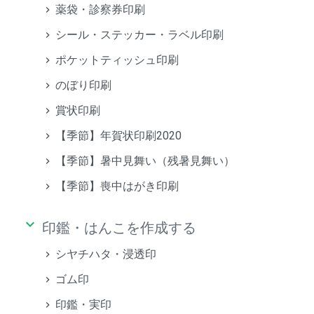
薬袋・診察券印刷
シール・ステッカー・ラベル印刷
ポケットティッシュ印刷
のぼり印刷
賞状印刷
【季節】年賀状印刷2020
【季節】暑中見舞い（残暑見舞い）
【季節】喪中はがき印刷
keyboard_arrow_down
印鑑・はんこを作成する
シヤチハタ・浸透印
ゴム印
印鑑・実印