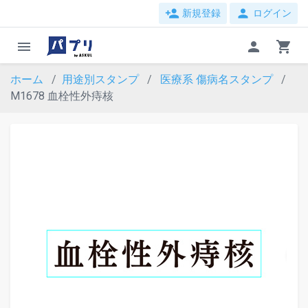
person_add
person
新規登録
ログイン
menu
person
shopping_cart
ホーム
用途別スタンプ
医療系
傷病名スタンプ
M1678 血栓性外痔核
evron_left
chevron_ri