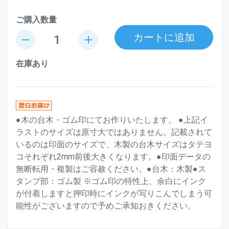
ご購入数量
カートに追加
remove
add
在庫あり
●木の台木・ゴム印にてお作りいたします。 ●上記イ
ラストのサイズは原寸大ではありません。記載されて
いるのは印面のサイズで、木製の台木サイズはタテヨ
コそれぞれ2mm前後大きくなります。●印面データの
無断転用・複製はご容赦ください。●台木：木製●ス
タンプ部：ゴム製 ※ゴム印の特性上、余白にインク
が付着しますと押印時にインクが写りこんでしまう可
能性がございますので予めご承知おきください。