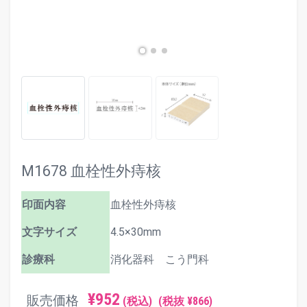
M1678 血栓性外痔核
印面内容
血栓性外痔核
文字サイズ
4.5×30mm
診療科
消化器科 こう門科
¥952
販売価格
(税込)
(税抜 ¥866)