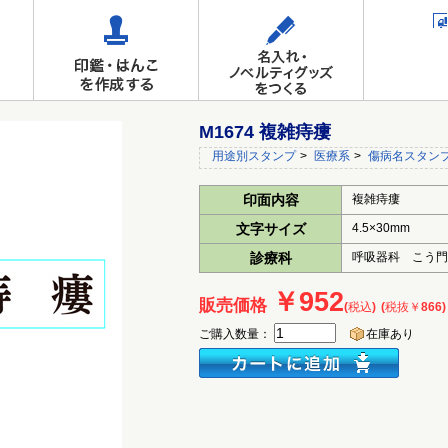
M1674 複雑痔瘻
用途別スタンプ
>
医療系
>
傷病名スタン
印面内容
複雑痔瘻
文字サイズ
4.5×30mm
診療科
呼吸器科 こう
￥952
販売価格
(税込)
(税抜￥866)
ご購入数量：
在庫あり