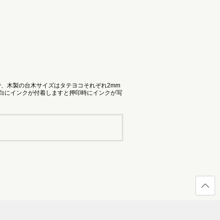
で、木製の台木サイズはタテヨコそれぞれ2mm
余白にインクが付着しますと押印時にインクが写
ページ
の先頭
へ戻る