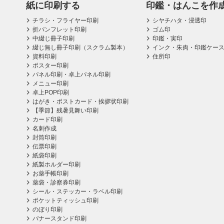
紙に印刷する
印鑑・はんこを作
チラシ・フライヤー印刷
シヤチハタ・浸透印
折パンフレット印刷
ゴム印
中綴じ冊子印刷
印鑑・実印
綴じ無し冊子印刷（スクラム製本）
インク・朱肉・印鑑ケー
資料印刷
住所印
ポスター印刷
パネル印刷・卓上パネル印刷
メニュー印刷
卓上POP印刷
はがき・ポストカード・挨拶状印刷
【季節】残暑見舞い印刷
カード印刷
名刺作成
封筒印刷
伝票印刷
紙袋印刷
紙製ホルダー印刷
お薬手帳印刷
薬袋・診察券印刷
シール・ステッカー・ラベル印刷
ポケットティッシュ印刷
のぼり印刷
バナースタンド印刷