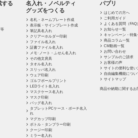
成する
名入れ・ノベルティ
パプリ
グッズをつくる
はじめての方へ
ご利用ガイド
名札・ネームプレート作成
よくある質問（FAQ
表示板・サインプレート作成
ス等
お知らせ一覧
筆記具名入れ
キャンペーン・特集
クリアーホルダー印刷
商品コラム一覧
ファイル名入れ
CM動画一覧
証書ファイル名入れ
お問い合わせ
メモ･ノート・ふせん名入れ
サンプルのご請求
その他文房具
お客様の声
タオル名入れ
サイトの便利な使い
スリッパ名入れ
自由編集機能につい
ウェア印刷
サイトマップ
ゴルフボールプリント
LEDライト名入れ
商品や納期に関するお
マスクケース名入れ
マスク印刷
バッグ名入れ
タブレットPCケース・ポーチ名入
れ
マグカップ印刷
ボトル・タンブラー印刷
クージー印刷
ミラー名入れ