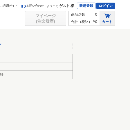
ゲスト 様
新規登録
ログイン
ご利用ガイド
お問い合わせ
ようこそ
商品点数
0
マイページ
(注文履歴)
合計（税込）
¥0
カート
プ
門科