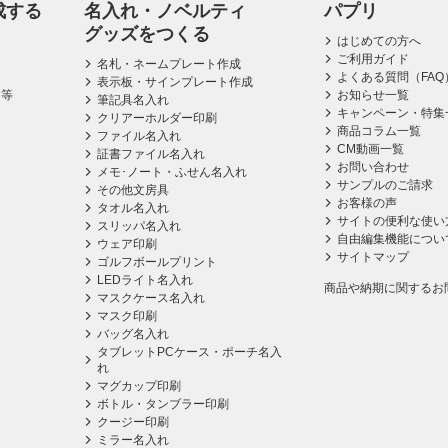
成する
名入れ・ノベルティ
パプリ
グッズをつくる
はじめての方へ
ご利用ガイド
名札・ネームプレート作成
よくある質問（FAQ
表示板・サインプレート作成
ス等
お知らせ一覧
筆記具名入れ
キャンペーン・特集
クリアーホルダー印刷
商品コラム一覧
ファイル名入れ
CM動画一覧
証書ファイル名入れ
お問い合わせ
メモ･ノート・ふせん名入れ
サンプルのご請求
その他文房具
お客様の声
タオル名入れ
サイトの便利な使い
スリッパ名入れ
自由編集機能につい
ウェア印刷
サイトマップ
ゴルフボールプリント
LEDライト名入れ
商品や納期に関するお
マスクケース名入れ
マスク印刷
バッグ名入れ
タブレットPCケース・ポーチ名入
れ
マグカップ印刷
ボトル・タンブラー印刷
クージー印刷
ミラー名入れ