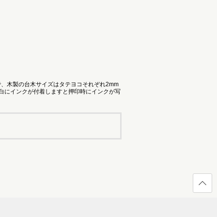
で、木製の台木サイズはタテヨコそれぞれ2mm
余白にインクが付着しますと押印時にインクが写
ページ
の先頭
へ戻る