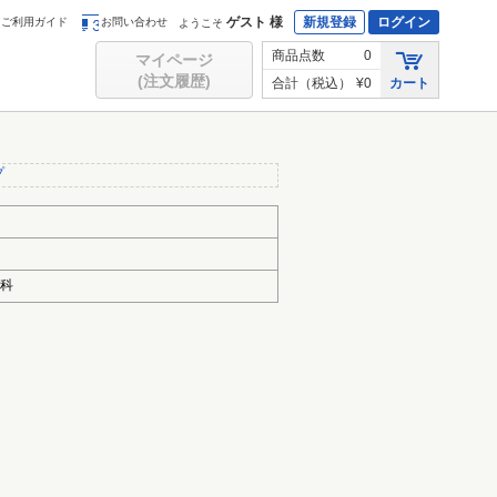
ゲスト 様
新規登録
ログイン
ご利用ガイド
お問い合わせ
ようこそ
商品点数
0
マイページ
(注文履歴)
合計（税込）
¥0
カート
プ
門科