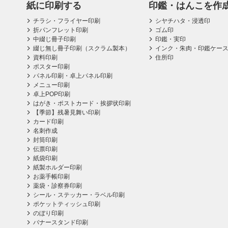
紙に印刷する
印鑑・はんこを作
チラシ・フライヤー印刷
シヤチハタ・浸透印
折パンフレット印刷
ゴム印
中綴じ冊子印刷
印鑑・実印
綴じ無し冊子印刷（スクラム製本）
インク・朱肉・印鑑ケー
資料印刷
住所印
ポスター印刷
パネル印刷・卓上パネル印刷
メニュー印刷
卓上POP印刷
はがき・ポストカード・挨拶状印刷
【季節】残暑見舞い印刷
カード印刷
名刺作成
封筒印刷
伝票印刷
紙袋印刷
紙製ホルダー印刷
お薬手帳印刷
薬袋・診察券印刷
シール・ステッカー・ラベル印刷
ポケットティッシュ印刷
のぼり印刷
バナースタンド印刷