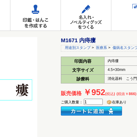
M1671 内痔瘻
用途別スタンプ
>
医療系
>
傷病名スタン
印面内容
内痔瘻
文字サイズ
4.5×30mm
診療科
消化器科 こう
￥952
販売価格
(税込)
(税抜￥866)
ご購入数量：
在庫あり