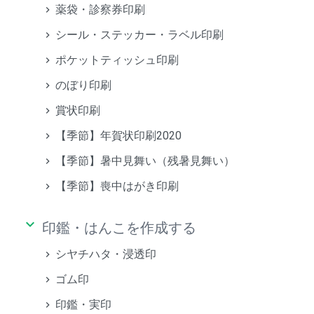
薬袋・診察券印刷
シール・ステッカー・ラベル印刷
ポケットティッシュ印刷
のぼり印刷
賞状印刷
【季節】年賀状印刷2020
【季節】暑中見舞い（残暑見舞い）
【季節】喪中はがき印刷
keyboard_arrow_down
印鑑・はんこを作成する
シヤチハタ・浸透印
ゴム印
印鑑・実印