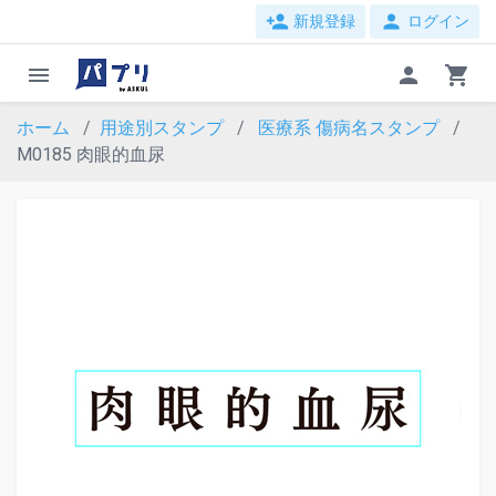
person_add
person
新規登録
ログイン
menu
person
shopping_cart
ホーム
用途別スタンプ
医療系
傷病名スタンプ
M0185 肉眼的血尿
evron_left
chevron_ri