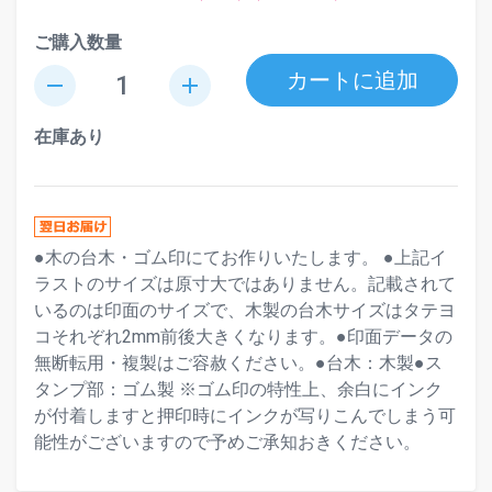
ご購入数量
カートに追加
remove
add
在庫あり
●木の台木・ゴム印にてお作りいたします。 ●上記イ
ラストのサイズは原寸大ではありません。記載されて
いるのは印面のサイズで、木製の台木サイズはタテヨ
コそれぞれ2mm前後大きくなります。●印面データの
無断転用・複製はご容赦ください。●台木：木製●ス
タンプ部：ゴム製 ※ゴム印の特性上、余白にインク
が付着しますと押印時にインクが写りこんでしまう可
能性がございますので予めご承知おきください。