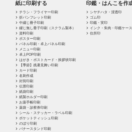
紙に印刷する
印鑑・はんこを作
チラシ・フライヤー印刷
シヤチハタ・浸透印
折パンフレット印刷
ゴム印
中綴じ冊子印刷
印鑑・実印
綴じ無し冊子印刷（スクラム製本）
インク・朱肉・印鑑ケー
資料印刷
住所印
ポスター印刷
パネル印刷・卓上パネル印刷
メニュー印刷
卓上POP印刷
はがき・ポストカード・挨拶状印刷
【季節】残暑見舞い印刷
カード印刷
名刺作成
封筒印刷
伝票印刷
紙袋印刷
紙製ホルダー印刷
お薬手帳印刷
薬袋・診察券印刷
シール・ステッカー・ラベル印刷
ポケットティッシュ印刷
のぼり印刷
バナースタンド印刷