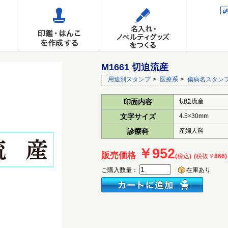
M1661 切迫流産
用途別スタンプ
>
医療系
>
傷病名スタン
印面内容
切迫流産
文字サイズ
4.5×30mm
診療科
産婦人科
￥952
販売価格
(税込)
(税抜￥866)
ご購入数量：
在庫あり