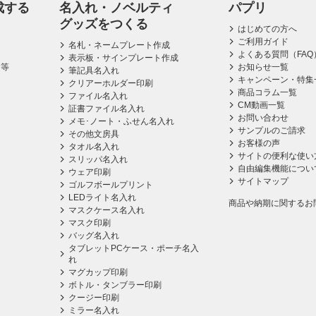
成する
名入れ・ノベルティ
パプリ
グッズをつくる
はじめての方へ
ご利用ガイド
名札・ネームプレート作成
よくある質問（FAQ
表示板・サインプレート作成
ス等
お知らせ一覧
筆記具名入れ
キャンペーン・特集
クリアーホルダー印刷
商品コラム一覧
ファイル名入れ
CM動画一覧
証書ファイル名入れ
お問い合わせ
メモ･ノート・ふせん名入れ
サンプルのご請求
その他文房具
お客様の声
タオル名入れ
サイトの便利な使い
スリッパ名入れ
自由編集機能につい
ウェア印刷
サイトマップ
ゴルフボールプリント
LEDライト名入れ
商品や納期に関するお
マスクケース名入れ
マスク印刷
バッグ名入れ
タブレットPCケース・ポーチ名入
れ
マグカップ印刷
ボトル・タンブラー印刷
クージー印刷
ミラー名入れ