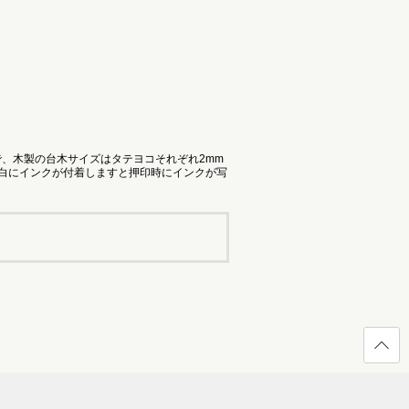
で、木製の台木サイズはタテヨコそれぞれ2mm
余白にインクが付着しますと押印時にインクが写
ページ
の先頭
へ戻る