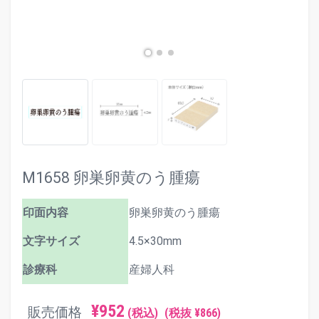
M1658 卵巣卵黄のう腫瘍
印面内容
卵巣卵黄のう腫瘍
文字サイズ
4.5×30mm
診療科
産婦人科
¥952
販売価格
(税込)
(税抜 ¥866)