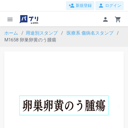
person_add
person
新規登録
ログイン
menu
person
shopping_cart
ホーム
用途別スタンプ
医療系
傷病名スタンプ
M1658 卵巣卵黄のう腫瘍
evron_left
chevron_ri