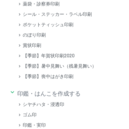
薬袋・診察券印刷
シール・ステッカー・ラベル印刷
ポケットティッシュ印刷
のぼり印刷
賞状印刷
【季節】年賀状印刷2020
【季節】暑中見舞い（残暑見舞い）
【季節】喪中はがき印刷
keyboard_arrow_down
印鑑・はんこを作成する
シヤチハタ・浸透印
ゴム印
印鑑・実印