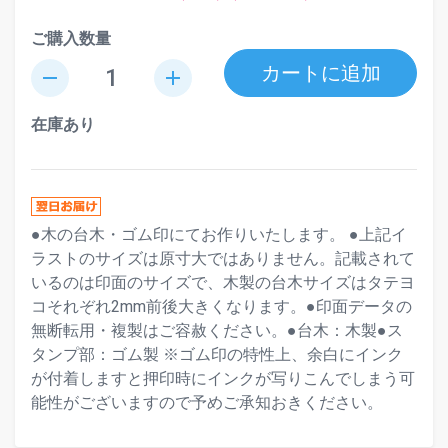
ご購入数量
カートに追加
remove
add
在庫あり
●木の台木・ゴム印にてお作りいたします。 ●上記イ
ラストのサイズは原寸大ではありません。記載されて
いるのは印面のサイズで、木製の台木サイズはタテヨ
コそれぞれ2mm前後大きくなります。●印面データの
無断転用・複製はご容赦ください。●台木：木製●ス
タンプ部：ゴム製 ※ゴム印の特性上、余白にインク
が付着しますと押印時にインクが写りこんでしまう可
能性がございますので予めご承知おきください。