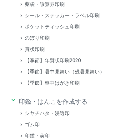
薬袋・診察券印刷
シール・ステッカー・ラベル印刷
ポケットティッシュ印刷
のぼり印刷
賞状印刷
【季節】年賀状印刷2020
【季節】暑中見舞い（残暑見舞い）
【季節】喪中はがき印刷
keyboard_arrow_down
印鑑・はんこを作成する
シヤチハタ・浸透印
ゴム印
印鑑・実印