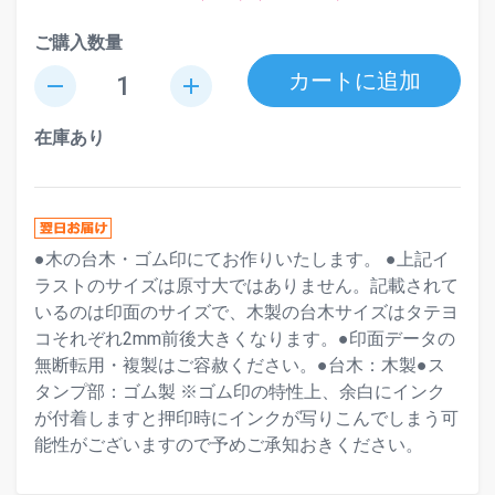
ご購入数量
カートに追加
remove
add
在庫あり
●木の台木・ゴム印にてお作りいたします。 ●上記イ
ラストのサイズは原寸大ではありません。記載されて
いるのは印面のサイズで、木製の台木サイズはタテヨ
コそれぞれ2mm前後大きくなります。●印面データの
無断転用・複製はご容赦ください。●台木：木製●ス
タンプ部：ゴム製 ※ゴム印の特性上、余白にインク
が付着しますと押印時にインクが写りこんでしまう可
能性がございますので予めご承知おきください。