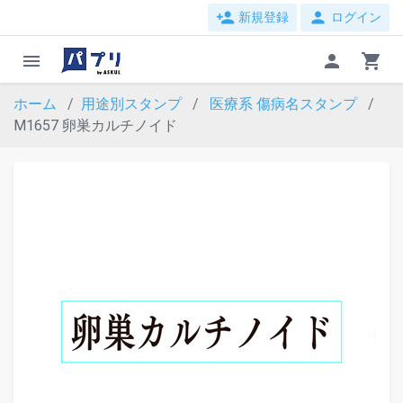
person_add
person
新規登録
ログイン
menu
person
shopping_cart
ホーム
用途別スタンプ
医療系
傷病名スタンプ
M1657 卵巣カルチノイド
evron_left
chevron_ri