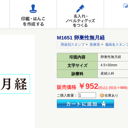
M1651 卵巣性無月経
用途別スタンプ
>
医療系
>
傷病名スタン
印面内容
卵巣性無月経
文字サイズ
4.5×30mm
診療科
産婦人科
￥952
販売価格
(税込)
(税抜￥866)
ご購入数量：
在庫あり