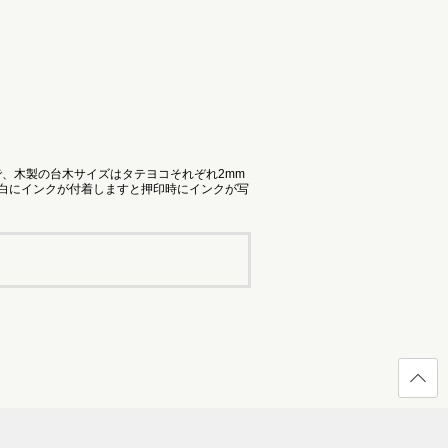
で、木製の台木サイズはタテヨコそれぞれ2mm
余白にインクが付着しますと押印時にインクが写
ページ
の先頭
へ戻る