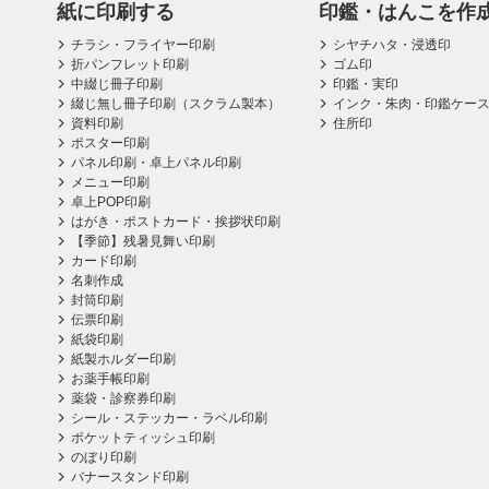
紙に印刷する
印鑑・はんこを作
チラシ・フライヤー印刷
シヤチハタ・浸透印
折パンフレット印刷
ゴム印
中綴じ冊子印刷
印鑑・実印
綴じ無し冊子印刷（スクラム製本）
インク・朱肉・印鑑ケー
資料印刷
住所印
ポスター印刷
パネル印刷・卓上パネル印刷
メニュー印刷
卓上POP印刷
はがき・ポストカード・挨拶状印刷
【季節】残暑見舞い印刷
カード印刷
名刺作成
封筒印刷
伝票印刷
紙袋印刷
紙製ホルダー印刷
お薬手帳印刷
薬袋・診察券印刷
シール・ステッカー・ラベル印刷
ポケットティッシュ印刷
のぼり印刷
バナースタンド印刷