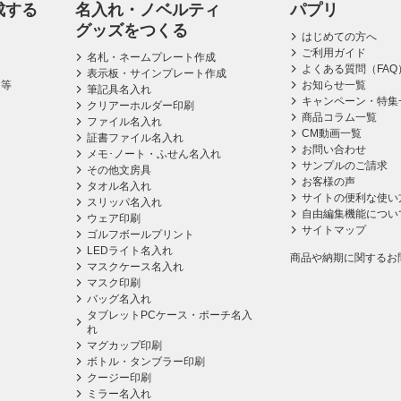
成する
名入れ・ノベルティ
パプリ
グッズをつくる
はじめての方へ
ご利用ガイド
名札・ネームプレート作成
よくある質問（FAQ
表示板・サインプレート作成
ス等
お知らせ一覧
筆記具名入れ
キャンペーン・特集
クリアーホルダー印刷
商品コラム一覧
ファイル名入れ
CM動画一覧
証書ファイル名入れ
お問い合わせ
メモ･ノート・ふせん名入れ
サンプルのご請求
その他文房具
お客様の声
タオル名入れ
サイトの便利な使い
スリッパ名入れ
自由編集機能につい
ウェア印刷
サイトマップ
ゴルフボールプリント
LEDライト名入れ
商品や納期に関するお
マスクケース名入れ
マスク印刷
バッグ名入れ
タブレットPCケース・ポーチ名入
れ
マグカップ印刷
ボトル・タンブラー印刷
クージー印刷
ミラー名入れ