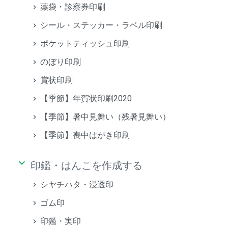
薬袋・診察券印刷
シール・ステッカー・ラベル印刷
ポケットティッシュ印刷
のぼり印刷
賞状印刷
【季節】年賀状印刷2020
【季節】暑中見舞い（残暑見舞い）
【季節】喪中はがき印刷
keyboard_arrow_down
印鑑・はんこを作成する
シヤチハタ・浸透印
ゴム印
印鑑・実印