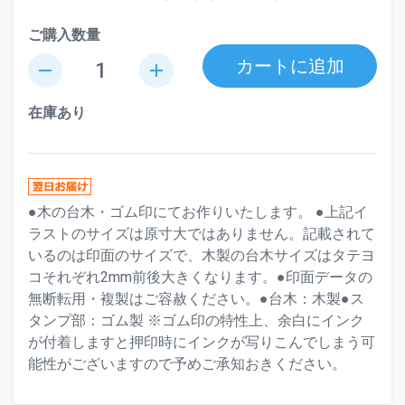
ご購入数量
カートに追加
remove
add
在庫あり
●木の台木・ゴム印にてお作りいたします。 ●上記イ
ラストのサイズは原寸大ではありません。記載されて
いるのは印面のサイズで、木製の台木サイズはタテヨ
コそれぞれ2mm前後大きくなります。●印面データの
無断転用・複製はご容赦ください。●台木：木製●ス
タンプ部：ゴム製 ※ゴム印の特性上、余白にインク
が付着しますと押印時にインクが写りこんでしまう可
能性がございますので予めご承知おきください。