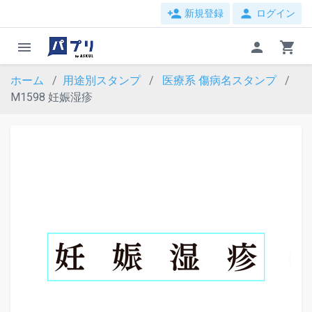
person_add
person
新規登録
ログイン
menu
person
shopping_cart
ホーム
用途別スタンプ
医療系
傷病名スタンプ
M1598 妊娠湿疹
evron_left
chevron_ri