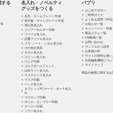
成する
名入れ・ノベルティ
パプリ
グッズをつくる
はじめての方へ
ご利用ガイド
名札・ネームプレート作成
よくある質問（FAQ
表示板・サインプレート作成
ス等
お知らせ一覧
筆記具名入れ
キャンペーン・特集
クリアーホルダー印刷
商品コラム一覧
ファイル名入れ
CM動画一覧
証書ファイル名入れ
お問い合わせ
メモ･ノート・ふせん名入れ
サンプルのご請求
その他文房具
お客様の声
タオル名入れ
サイトの便利な使い
スリッパ名入れ
自由編集機能につい
ウェア印刷
サイトマップ
ゴルフボールプリント
LEDライト名入れ
商品や納期に関するお
マスクケース名入れ
マスク印刷
バッグ名入れ
タブレットPCケース・ポーチ名入
れ
マグカップ印刷
ボトル・タンブラー印刷
クージー印刷
ミラー名入れ