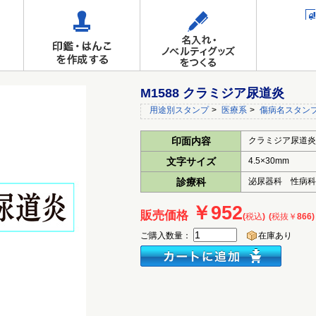
M1588 クラミジア尿道炎
用途別スタンプ
>
医療系
>
傷病名スタン
印面内容
クラミジア尿道炎
文字サイズ
4.5×30mm
診療科
泌尿器科 性病
￥952
販売価格
(税込)
(税抜￥866)
ご購入数量：
在庫あり