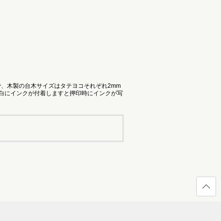
で、木製の台木サイズはタテヨコそれぞれ2mm
余白にインクが付着しますと押印時にインクが写
ページ
の先頭
へ戻る