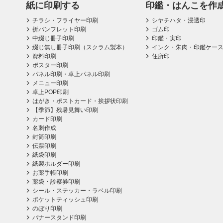
紙に印刷する
印鑑・はんこを作
チラシ・フライヤー印刷
シヤチハタ・浸透印
折パンフレット印刷
ゴム印
中綴じ冊子印刷
印鑑・実印
綴じ無し冊子印刷（スクラム製本）
インク・朱肉・印鑑ケー
資料印刷
住所印
ポスター印刷
パネル印刷・卓上パネル印刷
メニュー印刷
卓上POP印刷
はがき・ポストカード・挨拶状印刷
【季節】残暑見舞い印刷
カード印刷
名刺作成
封筒印刷
伝票印刷
紙袋印刷
紙製ホルダー印刷
お薬手帳印刷
薬袋・診察券印刷
シール・ステッカー・ラベル印刷
ポケットティッシュ印刷
のぼり印刷
バナースタンド印刷