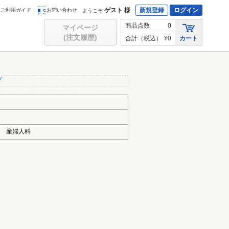
ゲスト 様
新規登録
ログイン
ご利用ガイド
お問い合わせ
ようこそ
商品点数
0
マイページ
(注文履歴)
合計（税込）
¥0
カート
プ
科 産婦人科