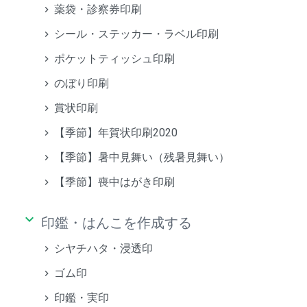
薬袋・診察券印刷
シール・ステッカー・ラベル印刷
ポケットティッシュ印刷
のぼり印刷
賞状印刷
【季節】年賀状印刷2020
【季節】暑中見舞い（残暑見舞い）
【季節】喪中はがき印刷
keyboard_arrow_down
印鑑・はんこを作成する
シヤチハタ・浸透印
ゴム印
印鑑・実印