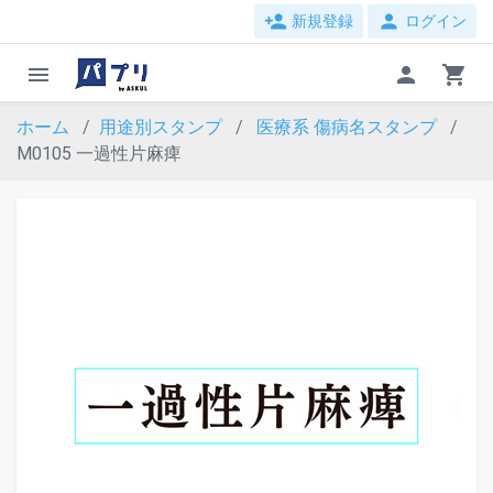
person_add
person
新規登録
ログイン
menu
person
shopping_cart
ホーム
用途別スタンプ
医療系
傷病名スタンプ
M0105 一過性片麻痺
evron_left
chevron_ri