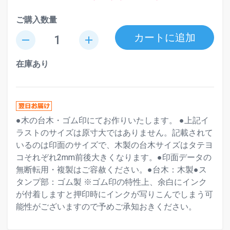
ご購入数量
カートに追加
remove
add
在庫あり
●木の台木・ゴム印にてお作りいたします。 ●上記イ
ラストのサイズは原寸大ではありません。記載されて
いるのは印面のサイズで、木製の台木サイズはタテヨ
コそれぞれ2mm前後大きくなります。●印面データの
無断転用・複製はご容赦ください。●台木：木製●ス
タンプ部：ゴム製 ※ゴム印の特性上、余白にインク
が付着しますと押印時にインクが写りこんでしまう可
能性がございますので予めご承知おきください。