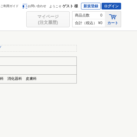
ゲスト 様
新規登録
ログイン
ご利用ガイド
お問い合わせ
ようこそ
商品点数
0
マイページ
(注文履歴)
合計（税込）
¥0
カート
プ
器科 消化器科 皮膚科