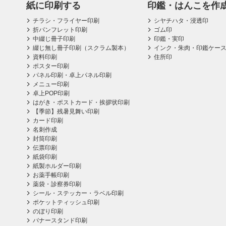
紙に印刷する
印鑑・はんこを作
チラシ・フライヤー印刷
シヤチハタ・浸透印
折パンフレット印刷
ゴム印
中綴じ冊子印刷
印鑑・実印
綴じ無し冊子印刷（スクラム製本）
インク・朱肉・印鑑ケー
資料印刷
住所印
ポスター印刷
パネル印刷・卓上パネル印刷
メニュー印刷
卓上POP印刷
はがき・ポストカード・挨拶状印刷
【季節】残暑見舞い印刷
カード印刷
名刺作成
封筒印刷
伝票印刷
紙袋印刷
紙製ホルダー印刷
お薬手帳印刷
薬袋・診察券印刷
シール・ステッカー・ラベル印刷
ポケットティッシュ印刷
のぼり印刷
バナースタンド印刷