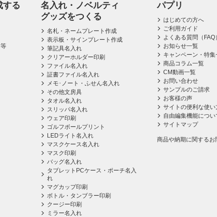
成する
名入れ・ノベルティ
パプリ
グッズをつくる
はじめての方へ
ご利用ガイド
名札・ネームプレート作成
よくある質問（FAQ
表示板・サインプレート作成
ス等
お知らせ一覧
筆記具名入れ
キャンペーン・特集
クリアーホルダー印刷
商品コラム一覧
ファイル名入れ
CM動画一覧
証書ファイル名入れ
お問い合わせ
メモ･ノート・ふせん名入れ
サンプルのご請求
その他文房具
お客様の声
タオル名入れ
サイトの便利な使い
スリッパ名入れ
自由編集機能につい
ウェア印刷
サイトマップ
ゴルフボールプリント
LEDライト名入れ
商品や納期に関するお
マスクケース名入れ
マスク印刷
バッグ名入れ
タブレットPCケース・ポーチ名入
れ
マグカップ印刷
ボトル・タンブラー印刷
クージー印刷
ミラー名入れ