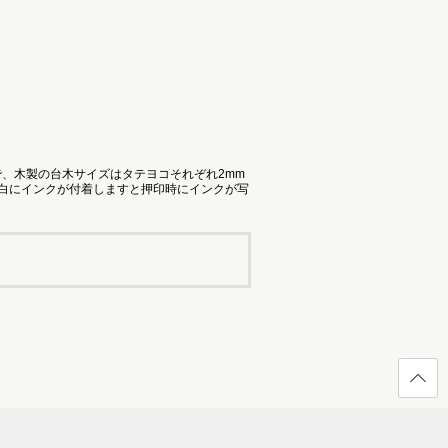
で、木製の台木サイズはタテヨコそれぞれ2mm
余白にインクが付着しますと押印時にインクが写
ページ
の先頭
へ戻る