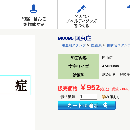
M0095 回虫症
用途別スタンプ
>
医療系
>
傷病名スタン
印面内容
回虫症
文字サイズ
4.5×30mm
診療科
感染症科 呼吸
￥952
販売価格
(税込)
(税抜￥866)
ご購入数量：
在庫あり