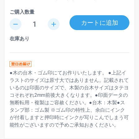
ご購入数量
カートに追加
remove
add
在庫あり
●木の台木・ゴム印にてお作りいたします。 ●上記イ
ラストのサイズは原寸大ではありません。記載されて
いるのは印面のサイズで、木製の台木サイズはタテヨ
コそれぞれ2mm前後大きくなります。●印面データの
無断転用・複製はご容赦ください。●台木：木製●ス
タンプ部：ゴム製 ※ゴム印の特性上、余白にインク
が付着しますと押印時にインクが写りこんでしまう可
能性がございますので予めご承知おきください。