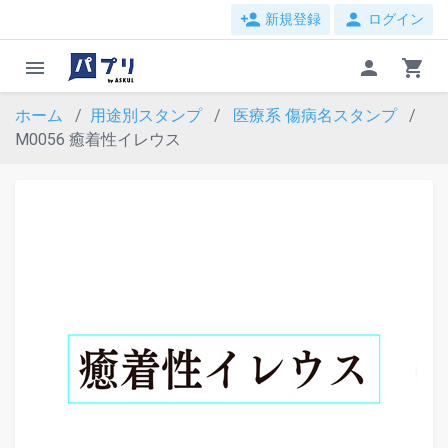
person_add
person
新規登録
ログイン
menu
person
shopping_cart
ホーム
用途別スタンプ
医療系
傷病名スタンプ
M0056 癒着性イレウス
evron_left
chevron_ri