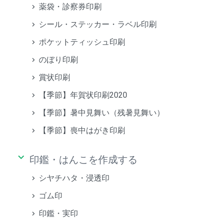
薬袋・診察券印刷
シール・ステッカー・ラベル印刷
ポケットティッシュ印刷
のぼり印刷
賞状印刷
【季節】年賀状印刷2020
【季節】暑中見舞い（残暑見舞い）
【季節】喪中はがき印刷
keyboard_arrow_down
印鑑・はんこを作成する
シヤチハタ・浸透印
ゴム印
印鑑・実印