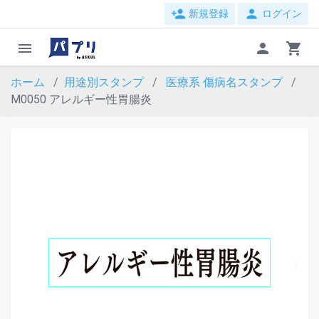
person_add
person
新規登録
ログイン
menu
person
shopping_cart
ホーム
用途別スタンプ
医療系
傷病名スタンプ
M0050 アレルギー性胃腸炎
evron_left
chevron_ri