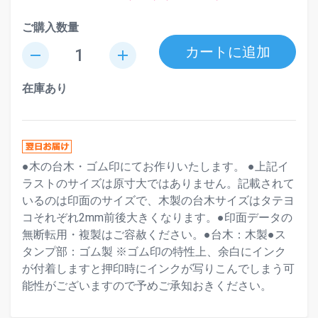
ご購入数量
カートに追加
remove
add
在庫あり
●木の台木・ゴム印にてお作りいたします。 ●上記イ
ラストのサイズは原寸大ではありません。記載されて
いるのは印面のサイズで、木製の台木サイズはタテヨ
コそれぞれ2mm前後大きくなります。●印面データの
無断転用・複製はご容赦ください。●台木：木製●ス
タンプ部：ゴム製 ※ゴム印の特性上、余白にインク
が付着しますと押印時にインクが写りこんでしまう可
能性がございますので予めご承知おきください。