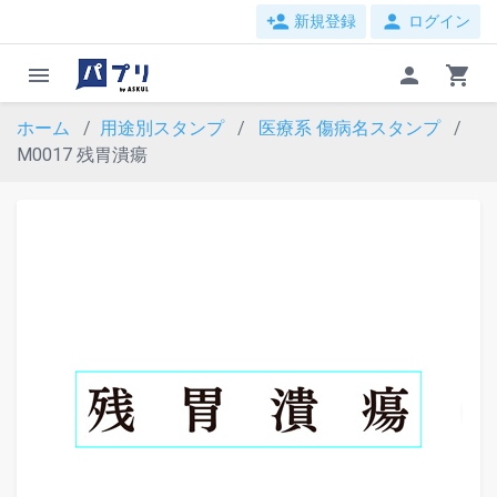
person_add
person
新規登録
ログイン
menu
person
shopping_cart
ホーム
用途別スタンプ
医療系
傷病名スタンプ
M0017 残胃潰瘍
evron_left
chevron_ri