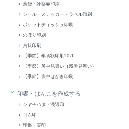
薬袋・診察券印刷
シール・ステッカー・ラベル印刷
ポケットティッシュ印刷
のぼり印刷
賞状印刷
【季節】年賀状印刷2020
【季節】暑中見舞い（残暑見舞い）
【季節】喪中はがき印刷
keyboard_arrow_down
印鑑・はんこを作成する
シヤチハタ・浸透印
ゴム印
印鑑・実印