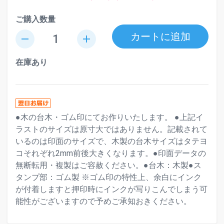
ご購入数量
カートに追加
remove
add
在庫あり
●木の台木・ゴム印にてお作りいたします。 ●上記イ
ラストのサイズは原寸大ではありません。記載されて
いるのは印面のサイズで、木製の台木サイズはタテヨ
コそれぞれ2mm前後大きくなります。●印面データの
無断転用・複製はご容赦ください。●台木：木製●ス
タンプ部：ゴム製 ※ゴム印の特性上、余白にインク
が付着しますと押印時にインクが写りこんでしまう可
能性がございますので予めご承知おきください。