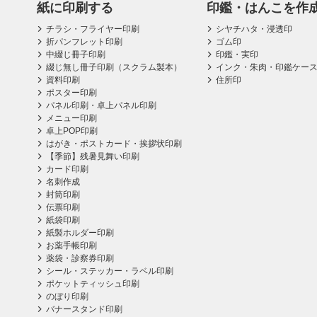
紙に印刷する
印鑑・はんこを作
チラシ・フライヤー印刷
シヤチハタ・浸透印
折パンフレット印刷
ゴム印
中綴じ冊子印刷
印鑑・実印
綴じ無し冊子印刷（スクラム製本）
インク・朱肉・印鑑ケー
資料印刷
住所印
ポスター印刷
パネル印刷・卓上パネル印刷
メニュー印刷
卓上POP印刷
はがき・ポストカード・挨拶状印刷
【季節】残暑見舞い印刷
カード印刷
名刺作成
封筒印刷
伝票印刷
紙袋印刷
紙製ホルダー印刷
お薬手帳印刷
薬袋・診察券印刷
シール・ステッカー・ラベル印刷
ポケットティッシュ印刷
のぼり印刷
バナースタンド印刷