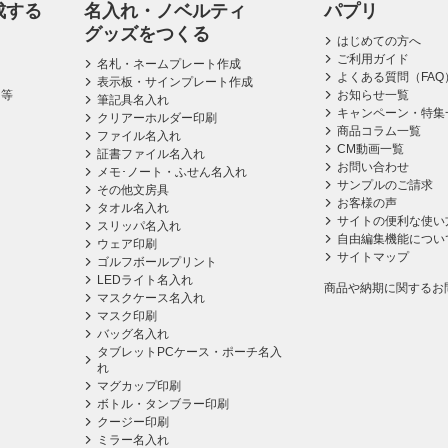
成する
名入れ・ノベルティ
パプリ
グッズをつくる
はじめての方へ
ご利用ガイド
名札・ネームプレート作成
よくある質問（FAQ
表示板・サインプレート作成
ス等
お知らせ一覧
筆記具名入れ
キャンペーン・特集
クリアーホルダー印刷
商品コラム一覧
ファイル名入れ
CM動画一覧
証書ファイル名入れ
お問い合わせ
メモ･ノート・ふせん名入れ
サンプルのご請求
その他文房具
お客様の声
タオル名入れ
サイトの便利な使い
スリッパ名入れ
自由編集機能につい
ウェア印刷
サイトマップ
ゴルフボールプリント
LEDライト名入れ
商品や納期に関するお
マスクケース名入れ
マスク印刷
バッグ名入れ
タブレットPCケース・ポーチ名入
れ
マグカップ印刷
ボトル・タンブラー印刷
クージー印刷
ミラー名入れ