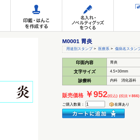
M0001 胃炎
用途別スタンプ
>
医療系
>
傷病名スタン
印面内容
胃炎
文字サイズ
4.5×30mm
診療科
内科 消化器科
￥952
販売価格
(税込)
(税抜￥866)
ご購入数量：
在庫あり