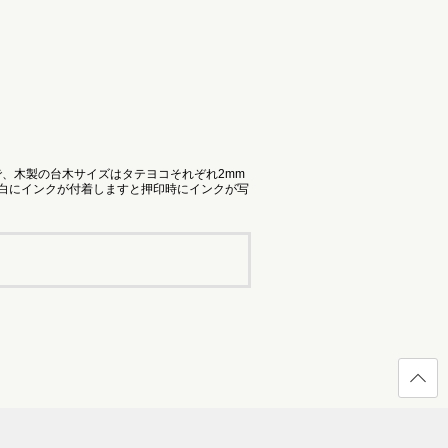
で、木製の台木サイズはタテヨコそれぞれ2mm
余白にインクが付着しますと押印時にインクが写
ページ
の先頭
へ戻る